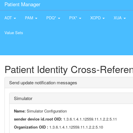
Patient Manager
ADT
PAM
PDQ*
PIX*
XCPD
XUA
Value Sets
Patient Identity Cross-Refer
Send update notification messages
Simulator
Name:
Simulator Configuration
sender device id.root OID:
1.3.6.1.4.1.12559.11.1.2.2.5.11
Organization OID :
1.3.6.1.4.1.12559.11.1.2.2.5.10