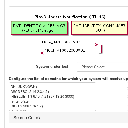
System under test
Configure the list of domains for which your system will receive up
DK (UNKNOWN)
ASCDESC (2.16.2.3.4.5)
IHEBLUE (1.3.6.1.4.1.21367.13.20.3000)
(entenbraten)
DK (1.2.208.176.1.2)
(1.2.9.0.1)
IPK (1.3.6.1.4.1.21367.2005.13.20.1000)
Search Criteria
IHERED (1.3.6.1.4.1.21367.13.20.1000)
(2.16.840.1.113883.13.237)