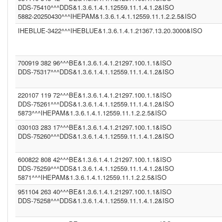
(2.16.840.1.113883.4.1)
DDS-75410^^^DDS&1.3.6.1.4.1.12559.11.1.4.1.2&ISO
DDS (1.3.6.1.4.1.12559.11.1.4.1.2)
5882-20250430^^^IHEPAM&1.3.6.1.4.1.12559.11.1.2.2.5&ISO
CGOT (1.2.40.0.10.1.6.1.1.1.001.1.1.3.1)
IHEBLUE-3422^^^IHEBLUE&1.3.6.1.4.1.21367.13.20.3000&ISO
CGEU (1.3.6.1.4.1.21367.2011.2.5.5597)
COR (1.3.6.1.4.1.21367.13.20.242)
IPK2 (1.3.6.1.4.1.21367.2005.13.20.2000)
1.3.6.1.4.1.21367.2011.2.5.5394 (1.3.6.1.4.1.21367.2011.2.5.5659)
700919 382 96^^^BE&1.3.6.1.4.1.21297.100.1.1&ISO
COROLAR (1.3.6.1.4.1.21367.13.20.242)
DDS-75317^^^DDS&1.3.6.1.4.1.12559.11.1.4.1.2&ISO
(2.16.840.1.113883.13.230)
DDS (1.3.6.1.4.1.12559.11.1.4.1.2)
DDS (1.3.6.1.4.1.12559.11.1.4.2.4)
220107 119 72^^^BE&1.3.6.1.4.1.21297.100.1.1&ISO
IHEBLUE2 (1.3.6.1.4.1.21367.13.20.3001)
DDS-75261^^^DDS&1.3.6.1.4.1.12559.11.1.4.1.2&ISO
SER (1.3.6.1.4.1.21367.2011.2.5.5563)
5873^^^IHEPAM&1.3.6.1.4.1.12559.11.1.2.2.5&ISO
INFNITTG (1.3.6.1.4.1.21367.2005.13.20.3000)
(1.3.6.1.4.1.21367.2011.2.5.5523)
030103 283 17^^^BE&1.3.6.1.4.1.21297.100.1.1&ISO
(1.3.6.1.4.1.21367.13.20.1000)
DDS-75260^^^DDS&1.3.6.1.4.1.12559.11.1.4.1.2&ISO
600822 808 42^^^BE&1.3.6.1.4.1.21297.100.1.1&ISO
DDS-75259^^^DDS&1.3.6.1.4.1.12559.11.1.4.1.2&ISO
5871^^^IHEPAM&1.3.6.1.4.1.12559.11.1.2.2.5&ISO
951104 263 40^^^BE&1.3.6.1.4.1.21297.100.1.1&ISO
DDS-75258^^^DDS&1.3.6.1.4.1.12559.11.1.4.1.2&ISO