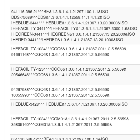
INA (1.3.6.1.4.1.21367.2005.13.20.2000)
MRZ (1.3.6.1.4.1.12559.11.1.4.1.2)
941116 386 21^^^BE&1.3.6.1.4.1.21297.100.1.1&ISO
PIS ()
IHEPAM (1.3.6.1.4.1.12559.11.1.2.2.5)
DDS-75689^^^DDS&1.3.6.1.4.1.12559.11.1.4.1.2&ISO
IM1 (1.3.6.1.4.1.21367.13.20.1000)
IHEBLUE-3441^^^IHEBLUE&1.3.6.1.4.1.21367.13.20.3000&ISO
(1.3.6.1.4.1.21367.2011.2.5.5524)
IHEFACILITY-3441^^^IHEFACILITY&1.3.6.1.4.1.21367.3000.1.6&ISO
WBC (1.3.6.1.4.1.12559.11.1.4.1.2)
IHEGREEN-3441^^^IHEGREEN&1.3.6.1.4.1.21367.13.20.2000&ISO
(1.2.840.114350.1.13.99998.8734)
IHERED-3441^^^IHERED&1.3.6.1.4.1.21367.13.20.1000&ISO
PCP (1.101)
IHEFACILITY-1034^^^CGO6&1.3.6.1.4.1.21367.2011.2.5.5659&
CGO3 (1.3.6.1.4.1.21367.2011.2.5.5611)
CGO6 (1.3.6.1.4.1.21367.2011.2.5.5659)
91661168^^^CGO6&1.3.6.1.4.1.21367.2011.2.5.5659&
IHEFACILITY (1.3.6.1.4.1.21367.3000.1.6)
BE (1.3.6.1.4.1.21297.100.1.1)
IHEFACILITY-1234^^^CGO6&1.3.6.1.4.1.21367.2011.2.5.5659&
FR (1.2.250.1.213.1.4.2)
20546646^^^CGO6&1.3.6.1.4.1.21367.2011.2.5.5659&
(1.2.9.8.7)
NIST2010 (2.16.840.1.113883.3)
(2.16.840.1.113883.13.37)
94267988^^^CGO6&1.3.6.1.4.1.21367.2011.2.5.5659&
ASIP-SANTE-INS-C (1.2.250.1.213.1.4.2)
10055993^^^CGO6&1.3.6.1.4.1.21367.2011.2.5.5659&
BE (UNKNOWN)
DDS23 (1.3.6.1.4.1.12559.11.1.4.1.2)
IHEBLUE-3428^^^IHEBLUE&1.3.6.1.4.1.21367.13.20.3000&ISO
PCP (2.16.840.1.113883.3.109.2.0.1.2.1.100)
(1.2.3.4.5)
IT (2.16.840.1.113883.2.9.4.3.2)
IHEFACILITY-1034^^^CGM01&1.3.6.1.4.1.21367.2011.2.5.5659&
1.3.6.1.4.1.21367.2011.2.5.5659 (1.3.6.1.4.1.21367.2011.2.5.5659)
35805160^^^CGM01&1.3.6.1.4.1.21367.2011.2.5.5659&
INF2 (1.3.6.1.4.1.21367.2005.13.20.1000)
CPAGE (1.2.250.1.211.10.200.2)
051110 548 42^^^BE&1.3.6.1.4.1.21297.100.1.1&ISO
NIST2010-3 (2.16.840.1.113883.3.72.5.9.3)