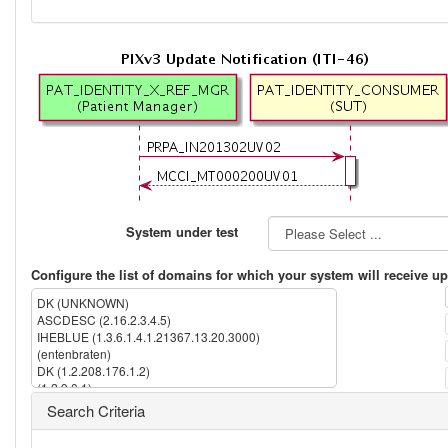
System under test
Configure the list of domains for which your system will receive up
DK (UNKNOWN)
ASCDESC (2.16.2.3.4.5)
IHEBLUE (1.3.6.1.4.1.21367.13.20.3000)
(entenbraten)
DK (1.2.208.176.1.2)
(1.2.9.0.1)
IPK (1.3.6.1.4.1.21367.2005.13.20.1000)
Search Criteria
IHERED (1.3.6.1.4.1.21367.13.20.1000)
(2.16.840.1.113883.13.237)