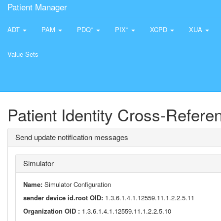
Patient Manager
ADT
PAM
PDQ*
PIX*
XCPD
XUA
Value Sets
Patient Identity Cross-Refer
Send update notification messages
Simulator
Name:
Simulator Configuration
sender device id.root OID:
1.3.6.1.4.1.12559.11.1.2.2.5.11
Organization OID :
1.3.6.1.4.1.12559.11.1.2.2.5.10