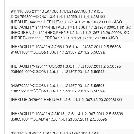
INA (1.3.6.1.4.1.21367.2005.13.20.2000)
MRZ (1.3.6.1.4.1.12559.11.1.4.1.2)
941116 386 21^^^BE&1.3.6.1.4.1.21297.100.1.1&ISO
PIS ()
IHEPAM (1.3.6.1.4.1.12559.11.1.2.2.5)
DDS-75689^^^DDS&1.3.6.1.4.1.12559.11.1.4.1.2&ISO
IM1 (1.3.6.1.4.1.21367.13.20.1000)
IHEBLUE-3441^^^IHEBLUE&1.3.6.1.4.1.21367.13.20.3000&ISO
(1.3.6.1.4.1.21367.2011.2.5.5524)
IHEFACILITY-3441^^^IHEFACILITY&1.3.6.1.4.1.21367.3000.1.6&ISO
WBC (1.3.6.1.4.1.12559.11.1.4.1.2)
IHEGREEN-3441^^^IHEGREEN&1.3.6.1.4.1.21367.13.20.2000&ISO
(1.2.840.114350.1.13.99998.8734)
IHERED-3441^^^IHERED&1.3.6.1.4.1.21367.13.20.1000&ISO
PCP (1.101)
IHEFACILITY-1034^^^CGO6&1.3.6.1.4.1.21367.2011.2.5.5659&
CGO3 (1.3.6.1.4.1.21367.2011.2.5.5611)
CGO6 (1.3.6.1.4.1.21367.2011.2.5.5659)
91661168^^^CGO6&1.3.6.1.4.1.21367.2011.2.5.5659&
IHEFACILITY (1.3.6.1.4.1.21367.3000.1.6)
BE (1.3.6.1.4.1.21297.100.1.1)
IHEFACILITY-1234^^^CGO6&1.3.6.1.4.1.21367.2011.2.5.5659&
FR (1.2.250.1.213.1.4.2)
20546646^^^CGO6&1.3.6.1.4.1.21367.2011.2.5.5659&
(1.2.9.8.7)
NIST2010 (2.16.840.1.113883.3)
(2.16.840.1.113883.13.37)
94267988^^^CGO6&1.3.6.1.4.1.21367.2011.2.5.5659&
ASIP-SANTE-INS-C (1.2.250.1.213.1.4.2)
10055993^^^CGO6&1.3.6.1.4.1.21367.2011.2.5.5659&
BE (UNKNOWN)
DDS23 (1.3.6.1.4.1.12559.11.1.4.1.2)
IHEBLUE-3428^^^IHEBLUE&1.3.6.1.4.1.21367.13.20.3000&ISO
PCP (2.16.840.1.113883.3.109.2.0.1.2.1.100)
(1.2.3.4.5)
IT (2.16.840.1.113883.2.9.4.3.2)
IHEFACILITY-1034^^^CGM01&1.3.6.1.4.1.21367.2011.2.5.5659&
1.3.6.1.4.1.21367.2011.2.5.5659 (1.3.6.1.4.1.21367.2011.2.5.5659)
35805160^^^CGM01&1.3.6.1.4.1.21367.2011.2.5.5659&
INF2 (1.3.6.1.4.1.21367.2005.13.20.1000)
CPAGE (1.2.250.1.211.10.200.2)
051110 548 42^^^BE&1.3.6.1.4.1.21297.100.1.1&ISO
NIST2010-3 (2.16.840.1.113883.3.72.5.9.3)