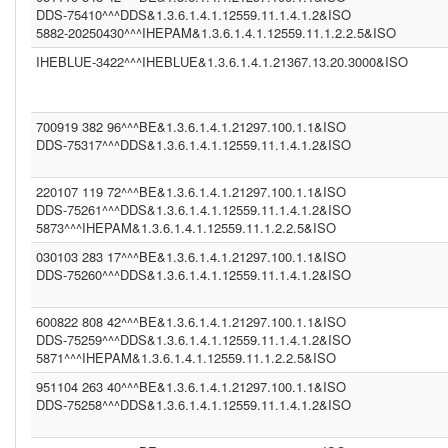
(2.16.840.1.113883.4.1)
DDS-75410^^^DDS&1.3.6.1.4.1.12559.11.1.4.1.2&ISO
DDS (1.3.6.1.4.1.12559.11.1.4.1.2)
5882-20250430^^^IHEPAM&1.3.6.1.4.1.12559.11.1.2.2.5&ISO
CGOT (1.2.40.0.10.1.6.1.1.1.001.1.1.3.1)
IHEBLUE-3422^^^IHEBLUE&1.3.6.1.4.1.21367.13.20.3000&ISO
CGEU (1.3.6.1.4.1.21367.2011.2.5.5597)
COR (1.3.6.1.4.1.21367.13.20.242)
IPK2 (1.3.6.1.4.1.21367.2005.13.20.2000)
1.3.6.1.4.1.21367.2011.2.5.5394 (1.3.6.1.4.1.21367.2011.2.5.5659)
700919 382 96^^^BE&1.3.6.1.4.1.21297.100.1.1&ISO
COROLAR (1.3.6.1.4.1.21367.13.20.242)
DDS-75317^^^DDS&1.3.6.1.4.1.12559.11.1.4.1.2&ISO
(2.16.840.1.113883.13.230)
DDS (1.3.6.1.4.1.12559.11.1.4.1.2)
DDS (1.3.6.1.4.1.12559.11.1.4.2.4)
220107 119 72^^^BE&1.3.6.1.4.1.21297.100.1.1&ISO
IHEBLUE2 (1.3.6.1.4.1.21367.13.20.3001)
DDS-75261^^^DDS&1.3.6.1.4.1.12559.11.1.4.1.2&ISO
SER (1.3.6.1.4.1.21367.2011.2.5.5563)
5873^^^IHEPAM&1.3.6.1.4.1.12559.11.1.2.2.5&ISO
INFNITTG (1.3.6.1.4.1.21367.2005.13.20.3000)
(1.3.6.1.4.1.21367.2011.2.5.5523)
030103 283 17^^^BE&1.3.6.1.4.1.21297.100.1.1&ISO
(1.3.6.1.4.1.21367.13.20.1000)
DDS-75260^^^DDS&1.3.6.1.4.1.12559.11.1.4.1.2&ISO
600822 808 42^^^BE&1.3.6.1.4.1.21297.100.1.1&ISO
DDS-75259^^^DDS&1.3.6.1.4.1.12559.11.1.4.1.2&ISO
5871^^^IHEPAM&1.3.6.1.4.1.12559.11.1.2.2.5&ISO
951104 263 40^^^BE&1.3.6.1.4.1.21297.100.1.1&ISO
DDS-75258^^^DDS&1.3.6.1.4.1.12559.11.1.4.1.2&ISO