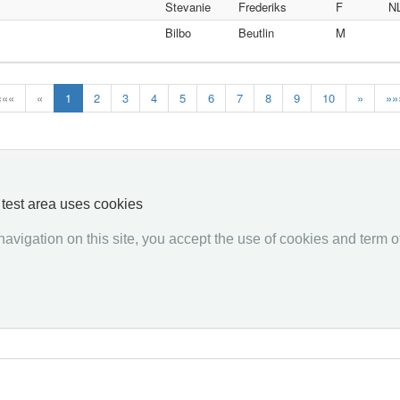
Stevanie
Frederiks
F
N
Bilbo
Beutlin
M
«««
«
1
2
3
4
5
6
7
8
9
10
»
»»
y test area uses cookies
Responder
Request
avigation on this site, you accept the use of cookies and term of