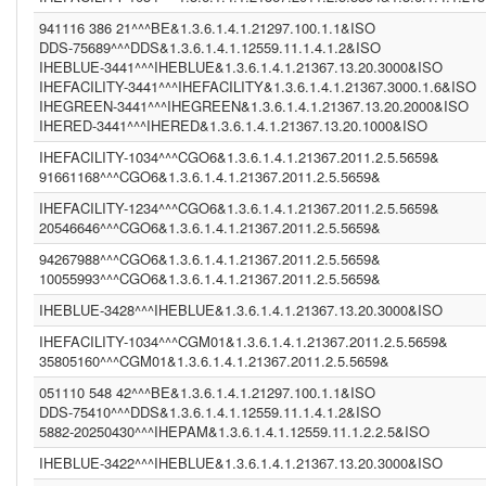
system (1.3.6.1.4.1.12559.11.1.4.1.2)
CGM01 (1.3.6.1.4.1.21367.2011.2.5.5659)
941116 386 21^^^BE&1.3.6.1.4.1.21297.100.1.1&ISO
NIST2010-2 (2.16.840.1.113883.3.72.5.9.2)
DDS-75689^^^DDS&1.3.6.1.4.1.12559.11.1.4.1.2&ISO
(1.2.6.7.8)
IHEBLUE-3441^^^IHEBLUE&1.3.6.1.4.1.21367.13.20.3000&ISO
IHEBLUE~ ()
IHEFACILITY-3441^^^IHEFACILITY&1.3.6.1.4.1.21367.3000.1.6&ISO
INFINITTG (1.3.6.1.4.1.21367.2005.13.20.3000)
IHEGREEN-3441^^^IHEGREEN&1.3.6.1.4.1.21367.13.20.2000&ISO
DDS099 (1.3.6.1.4.1.12559.11.1.4.1.2)
IHERED-3441^^^IHERED&1.3.6.1.4.1.21367.13.20.1000&ISO
IT (UNKNOWN)
(gevko&1.3.6.1.4.1.21367.2011.2.5.5524&ISO)
IHEFACILITY-1034^^^CGO6&1.3.6.1.4.1.21367.2011.2.5.5659&
ASIP-SANTE-INS-C (1.2.250.1.213.1.4.6)
91661168^^^CGO6&1.3.6.1.4.1.21367.2011.2.5.5659&
INA (1.3.6.1.4.1.21367.2005.13.20.2000)
IHEFACILITY-1234^^^CGO6&1.3.6.1.4.1.21367.2011.2.5.5659&
MRZ (1.3.6.1.4.1.12559.11.1.4.1.2)
PIS ()
20546646^^^CGO6&1.3.6.1.4.1.21367.2011.2.5.5659&
IHEPAM (1.3.6.1.4.1.12559.11.1.2.2.5)
94267988^^^CGO6&1.3.6.1.4.1.21367.2011.2.5.5659&
IM1 (1.3.6.1.4.1.21367.13.20.1000)
10055993^^^CGO6&1.3.6.1.4.1.21367.2011.2.5.5659&
(1.3.6.1.4.1.21367.2011.2.5.5524)
WBC (1.3.6.1.4.1.12559.11.1.4.1.2)
IHEBLUE-3428^^^IHEBLUE&1.3.6.1.4.1.21367.13.20.3000&ISO
(1.2.840.114350.1.13.99998.8734)
PCP (1.101)
IHEFACILITY-1034^^^CGM01&1.3.6.1.4.1.21367.2011.2.5.5659&
CGO3 (1.3.6.1.4.1.21367.2011.2.5.5611)
35805160^^^CGM01&1.3.6.1.4.1.21367.2011.2.5.5659&
CGO6 (1.3.6.1.4.1.21367.2011.2.5.5659)
051110 548 42^^^BE&1.3.6.1.4.1.21297.100.1.1&ISO
IHEFACILITY (1.3.6.1.4.1.21367.3000.1.6)
BE (1.3.6.1.4.1.21297.100.1.1)
DDS-75410^^^DDS&1.3.6.1.4.1.12559.11.1.4.1.2&ISO
FR (1.2.250.1.213.1.4.2)
5882-20250430^^^IHEPAM&1.3.6.1.4.1.12559.11.1.2.2.5&ISO
(1.2.9.8.7)
IHEBLUE-3422^^^IHEBLUE&1.3.6.1.4.1.21367.13.20.3000&ISO
NIST2010 (2.16.840.1.113883.3)
(2.16.840.1.113883.13.37)