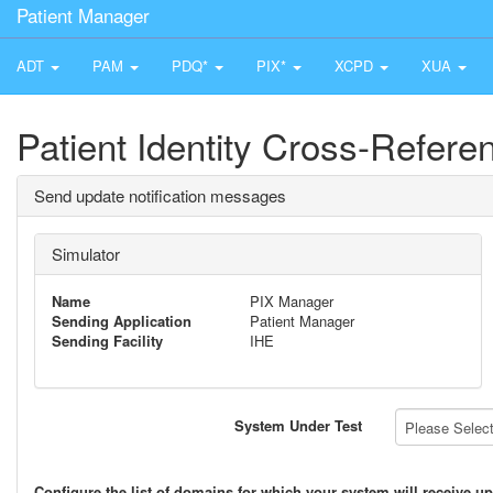
Patient Manager
ADT
PAM
PDQ*
PIX*
XCPD
XUA
Patient Identity Cross-Refer
Send update notification messages
Simulator
Name
PIX Manager
Sending Application
Patient Manager
Sending Facility
IHE
System Under Test
Please Select 
Configure the list of domains for which your system will receive up