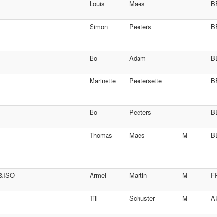
Louis
Maes
B
Simon
Peeters
B
Bo
Adam
B
Marinette
Peetersette
B
Bo
Peeters
B
Thomas
Maes
M
B
6&ISO
Armel
Martin
M
F
Till
Schuster
M
A