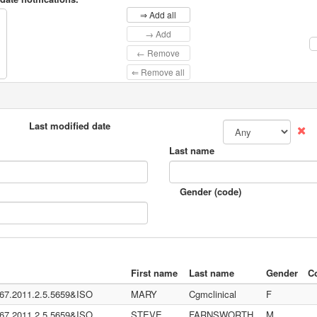
⇒ Add all
→ Add
← Remove
⇐ Remove all
Last modified date
Last name
Gender (code)
First name
Last name
Gender
C
367.2011.2.5.5659&ISO
MARY
Cgmclinical
F
.72.5.9.1883.3.109.2.0.1.2.1.100)
367.2011.2.5.5659&ISO
STEVE
FARNSWORTH
M