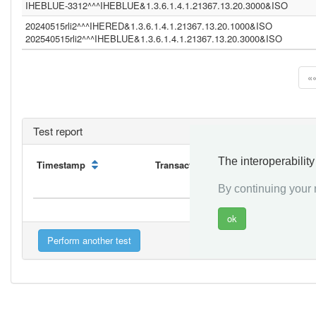
IHEBLUE-3312^^^IHEBLUE&1.3.6.1.4.1.21367.13.20.3000&ISO
20240515rli2^^^IHERED&1.3.6.1.4.1.21367.13.20.1000&ISO
202540515rli2^^^IHEBLUE&1.3.6.1.4.1.21367.13.20.3000&ISO
«
Test report
The interoperabilit
Timestamp
Transaction
Initiator
By continuing your n