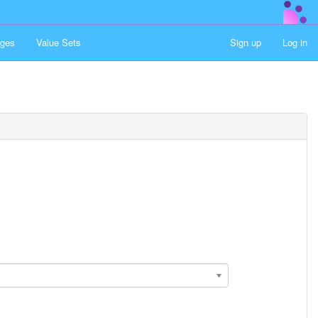
ges
Value Sets
Sign up
Log in