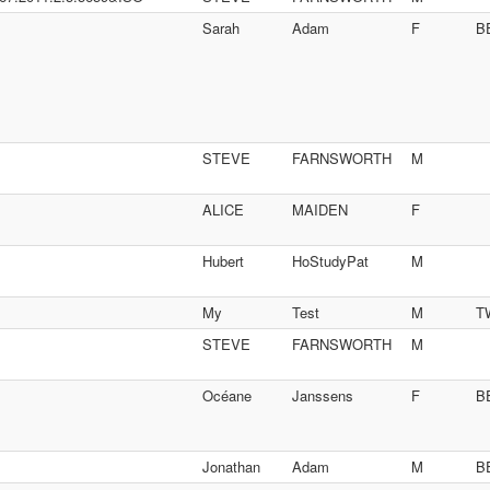
Sarah
Adam
F
B
STEVE
FARNSWORTH
M
ALICE
MAIDEN
F
Hubert
HoStudyPat
M
My
Test
M
T
STEVE
FARNSWORTH
M
Océane
Janssens
F
B
Jonathan
Adam
M
B