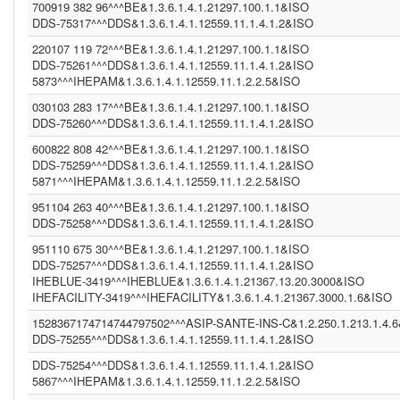
700919 382 96^^^BE&1.3.6.1.4.1.21297.100.1.1&ISO
ASIP-SANTE-INS-C (1.2.250.1.213.1.4.2)
DDS-75317^^^DDS&1.3.6.1.4.1.12559.11.1.4.1.2&ISO
BE (UNKNOWN)
DDS23 (1.3.6.1.4.1.12559.11.1.4.1.2)
220107 119 72^^^BE&1.3.6.1.4.1.21297.100.1.1&ISO
PCP (2.16.840.1.113883.3.109.2.0.1.2.1.100)
DDS-75261^^^DDS&1.3.6.1.4.1.12559.11.1.4.1.2&ISO
(1.2.3.4.5)
5873^^^IHEPAM&1.3.6.1.4.1.12559.11.1.2.2.5&ISO
IT (2.16.840.1.113883.2.9.4.3.2)
1.3.6.1.4.1.21367.2011.2.5.5659 (1.3.6.1.4.1.21367.2011.2.5.5659)
030103 283 17^^^BE&1.3.6.1.4.1.21297.100.1.1&ISO
INF2 (1.3.6.1.4.1.21367.2005.13.20.1000)
DDS-75260^^^DDS&1.3.6.1.4.1.12559.11.1.4.1.2&ISO
CPAGE (1.2.250.1.211.10.200.2)
600822 808 42^^^BE&1.3.6.1.4.1.21297.100.1.1&ISO
NIST2010-3 (2.16.840.1.113883.3.72.5.9.3)
DDS-75259^^^DDS&1.3.6.1.4.1.12559.11.1.4.1.2&ISO
(2.16.840.1.113883.4.1)
5871^^^IHEPAM&1.3.6.1.4.1.12559.11.1.2.2.5&ISO
DDS (1.3.6.1.4.1.12559.11.1.4.1.2)
CGOT (1.2.40.0.10.1.6.1.1.1.001.1.1.3.1)
951104 263 40^^^BE&1.3.6.1.4.1.21297.100.1.1&ISO
CGEU (1.3.6.1.4.1.21367.2011.2.5.5597)
DDS-75258^^^DDS&1.3.6.1.4.1.12559.11.1.4.1.2&ISO
COR (1.3.6.1.4.1.21367.13.20.242)
IPK2 (1.3.6.1.4.1.21367.2005.13.20.2000)
951110 675 30^^^BE&1.3.6.1.4.1.21297.100.1.1&ISO
1.3.6.1.4.1.21367.2011.2.5.5394 (1.3.6.1.4.1.21367.2011.2.5.5659)
DDS-75257^^^DDS&1.3.6.1.4.1.12559.11.1.4.1.2&ISO
COROLAR (1.3.6.1.4.1.21367.13.20.242)
IHEBLUE-3419^^^IHEBLUE&1.3.6.1.4.1.21367.13.20.3000&ISO
(2.16.840.1.113883.13.230)
IHEFACILITY-3419^^^IHEFACILITY&1.3.6.1.4.1.21367.3000.1.6&ISO
DDS (1.3.6.1.4.1.12559.11.1.4.1.2)
DDS (1.3.6.1.4.1.12559.11.1.4.2.4)
1528367174714744797502^^^ASIP-SANTE-INS-C&1.2.250.1.213.1.4.
IHEBLUE2 (1.3.6.1.4.1.21367.13.20.3001)
DDS-75255^^^DDS&1.3.6.1.4.1.12559.11.1.4.1.2&ISO
SER (1.3.6.1.4.1.21367.2011.2.5.5563)
INFNITTG (1.3.6.1.4.1.21367.2005.13.20.3000)
DDS-75254^^^DDS&1.3.6.1.4.1.12559.11.1.4.1.2&ISO
(1.3.6.1.4.1.21367.2011.2.5.5523)
5867^^^IHEPAM&1.3.6.1.4.1.12559.11.1.2.2.5&ISO
(1.3.6.1.4.1.21367.13.20.1000)