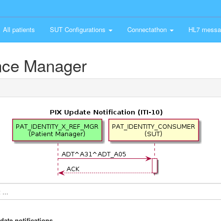
All patients
SUT Configurations
Connectathon
HL7 messa
ence Manager
...
date notifications.