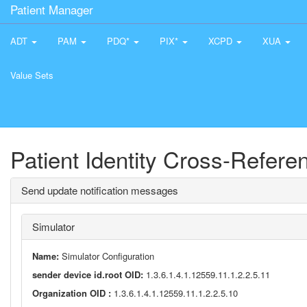
Patient Manager
ADT
PAM
PDQ*
PIX*
XCPD
XUA
Value Sets
Patient Identity Cross-Refer
Send update notification messages
Simulator
Name:
Simulator Configuration
sender device id.root OID:
1.3.6.1.4.1.12559.11.1.2.2.5.11
Organization OID :
1.3.6.1.4.1.12559.11.1.2.2.5.10