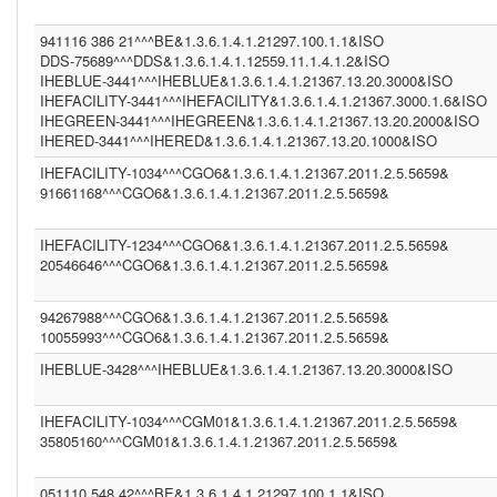
INA (1.3.6.1.4.1.21367.2005.13.20.2000)
MRZ (1.3.6.1.4.1.12559.11.1.4.1.2)
941116 386 21^^^BE&1.3.6.1.4.1.21297.100.1.1&ISO
PIS ()
IHEPAM (1.3.6.1.4.1.12559.11.1.2.2.5)
DDS-75689^^^DDS&1.3.6.1.4.1.12559.11.1.4.1.2&ISO
IM1 (1.3.6.1.4.1.21367.13.20.1000)
IHEBLUE-3441^^^IHEBLUE&1.3.6.1.4.1.21367.13.20.3000&ISO
(1.3.6.1.4.1.21367.2011.2.5.5524)
IHEFACILITY-3441^^^IHEFACILITY&1.3.6.1.4.1.21367.3000.1.6&ISO
WBC (1.3.6.1.4.1.12559.11.1.4.1.2)
IHEGREEN-3441^^^IHEGREEN&1.3.6.1.4.1.21367.13.20.2000&ISO
(1.2.840.114350.1.13.99998.8734)
IHERED-3441^^^IHERED&1.3.6.1.4.1.21367.13.20.1000&ISO
PCP (1.101)
IHEFACILITY-1034^^^CGO6&1.3.6.1.4.1.21367.2011.2.5.5659&
CGO3 (1.3.6.1.4.1.21367.2011.2.5.5611)
CGO6 (1.3.6.1.4.1.21367.2011.2.5.5659)
91661168^^^CGO6&1.3.6.1.4.1.21367.2011.2.5.5659&
IHEFACILITY (1.3.6.1.4.1.21367.3000.1.6)
BE (1.3.6.1.4.1.21297.100.1.1)
IHEFACILITY-1234^^^CGO6&1.3.6.1.4.1.21367.2011.2.5.5659&
FR (1.2.250.1.213.1.4.2)
20546646^^^CGO6&1.3.6.1.4.1.21367.2011.2.5.5659&
(1.2.9.8.7)
NIST2010 (2.16.840.1.113883.3)
(2.16.840.1.113883.13.37)
94267988^^^CGO6&1.3.6.1.4.1.21367.2011.2.5.5659&
ASIP-SANTE-INS-C (1.2.250.1.213.1.4.2)
10055993^^^CGO6&1.3.6.1.4.1.21367.2011.2.5.5659&
BE (UNKNOWN)
DDS23 (1.3.6.1.4.1.12559.11.1.4.1.2)
IHEBLUE-3428^^^IHEBLUE&1.3.6.1.4.1.21367.13.20.3000&ISO
PCP (2.16.840.1.113883.3.109.2.0.1.2.1.100)
(1.2.3.4.5)
IT (2.16.840.1.113883.2.9.4.3.2)
IHEFACILITY-1034^^^CGM01&1.3.6.1.4.1.21367.2011.2.5.5659&
1.3.6.1.4.1.21367.2011.2.5.5659 (1.3.6.1.4.1.21367.2011.2.5.5659)
35805160^^^CGM01&1.3.6.1.4.1.21367.2011.2.5.5659&
INF2 (1.3.6.1.4.1.21367.2005.13.20.1000)
CPAGE (1.2.250.1.211.10.200.2)
051110 548 42^^^BE&1.3.6.1.4.1.21297.100.1.1&ISO
NIST2010-3 (2.16.840.1.113883.3.72.5.9.3)