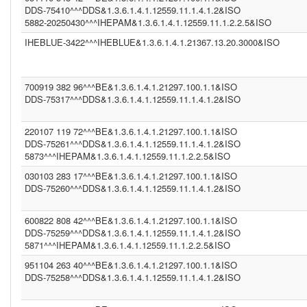
(2.16.840.1.113883.4.1)
DDS-75410^^^DDS&1.3.6.1.4.1.12559.11.1.4.1.2&ISO
DDS (1.3.6.1.4.1.12559.11.1.4.1.2)
5882-20250430^^^IHEPAM&1.3.6.1.4.1.12559.11.1.2.2.5&ISO
CGOT (1.2.40.0.10.1.6.1.1.1.001.1.1.3.1)
IHEBLUE-3422^^^IHEBLUE&1.3.6.1.4.1.21367.13.20.3000&ISO
CGEU (1.3.6.1.4.1.21367.2011.2.5.5597)
COR (1.3.6.1.4.1.21367.13.20.242)
IPK2 (1.3.6.1.4.1.21367.2005.13.20.2000)
1.3.6.1.4.1.21367.2011.2.5.5394 (1.3.6.1.4.1.21367.2011.2.5.5659)
700919 382 96^^^BE&1.3.6.1.4.1.21297.100.1.1&ISO
COROLAR (1.3.6.1.4.1.21367.13.20.242)
DDS-75317^^^DDS&1.3.6.1.4.1.12559.11.1.4.1.2&ISO
(2.16.840.1.113883.13.230)
DDS (1.3.6.1.4.1.12559.11.1.4.1.2)
DDS (1.3.6.1.4.1.12559.11.1.4.2.4)
220107 119 72^^^BE&1.3.6.1.4.1.21297.100.1.1&ISO
IHEBLUE2 (1.3.6.1.4.1.21367.13.20.3001)
DDS-75261^^^DDS&1.3.6.1.4.1.12559.11.1.4.1.2&ISO
SER (1.3.6.1.4.1.21367.2011.2.5.5563)
5873^^^IHEPAM&1.3.6.1.4.1.12559.11.1.2.2.5&ISO
INFNITTG (1.3.6.1.4.1.21367.2005.13.20.3000)
(1.3.6.1.4.1.21367.2011.2.5.5523)
030103 283 17^^^BE&1.3.6.1.4.1.21297.100.1.1&ISO
(1.3.6.1.4.1.21367.13.20.1000)
DDS-75260^^^DDS&1.3.6.1.4.1.12559.11.1.4.1.2&ISO
600822 808 42^^^BE&1.3.6.1.4.1.21297.100.1.1&ISO
DDS-75259^^^DDS&1.3.6.1.4.1.12559.11.1.4.1.2&ISO
5871^^^IHEPAM&1.3.6.1.4.1.12559.11.1.2.2.5&ISO
951104 263 40^^^BE&1.3.6.1.4.1.21297.100.1.1&ISO
DDS-75258^^^DDS&1.3.6.1.4.1.12559.11.1.4.1.2&ISO