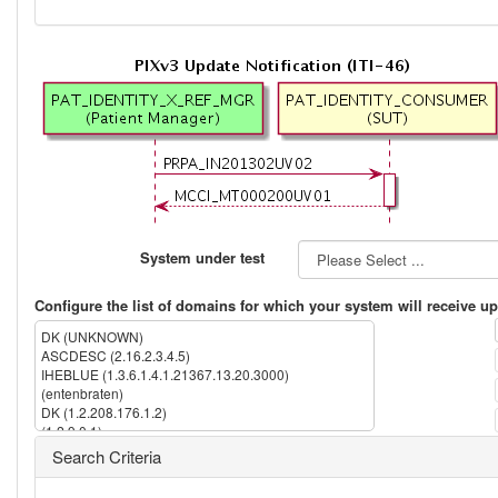
System under test
Configure the list of domains for which your system will receive up
DK (UNKNOWN)
ASCDESC (2.16.2.3.4.5)
IHEBLUE (1.3.6.1.4.1.21367.13.20.3000)
(entenbraten)
DK (1.2.208.176.1.2)
(1.2.9.0.1)
IPK (1.3.6.1.4.1.21367.2005.13.20.1000)
Search Criteria
IHERED (1.3.6.1.4.1.21367.13.20.1000)
(2.16.840.1.113883.13.237)