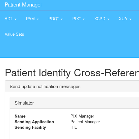
Patient Manager
ADT
PAM
PDQ*
PIX*
XCPD
XUA
Value Sets
Patient Identity Cross-Refer
Send update notification messages
Simulator
Name
PIX Manager
Sending Application
Patient Manager
Sending Facility
IHE