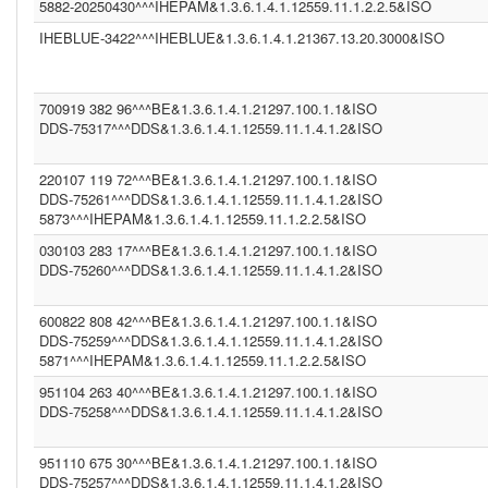
DDS (1.3.6.1.4.1.12559.11.1.4.1.2)
5882-20250430^^^IHEPAM&1.3.6.1.4.1.12559.11.1.2.2.5&ISO
CGOT (1.2.40.0.10.1.6.1.1.1.001.1.1.3.1)
IHEBLUE-3422^^^IHEBLUE&1.3.6.1.4.1.21367.13.20.3000&ISO
CGEU (1.3.6.1.4.1.21367.2011.2.5.5597)
COR (1.3.6.1.4.1.21367.13.20.242)
IPK2 (1.3.6.1.4.1.21367.2005.13.20.2000)
1.3.6.1.4.1.21367.2011.2.5.5394 (1.3.6.1.4.1.21367.2011.2.5.5659)
700919 382 96^^^BE&1.3.6.1.4.1.21297.100.1.1&ISO
COROLAR (1.3.6.1.4.1.21367.13.20.242)
DDS-75317^^^DDS&1.3.6.1.4.1.12559.11.1.4.1.2&ISO
(2.16.840.1.113883.13.230)
DDS (1.3.6.1.4.1.12559.11.1.4.1.2)
DDS (1.3.6.1.4.1.12559.11.1.4.2.4)
220107 119 72^^^BE&1.3.6.1.4.1.21297.100.1.1&ISO
IHEBLUE2 (1.3.6.1.4.1.21367.13.20.3001)
DDS-75261^^^DDS&1.3.6.1.4.1.12559.11.1.4.1.2&ISO
SER (1.3.6.1.4.1.21367.2011.2.5.5563)
5873^^^IHEPAM&1.3.6.1.4.1.12559.11.1.2.2.5&ISO
INFNITTG (1.3.6.1.4.1.21367.2005.13.20.3000)
(1.3.6.1.4.1.21367.2011.2.5.5523)
030103 283 17^^^BE&1.3.6.1.4.1.21297.100.1.1&ISO
(1.3.6.1.4.1.21367.13.20.1000)
DDS-75260^^^DDS&1.3.6.1.4.1.12559.11.1.4.1.2&ISO
600822 808 42^^^BE&1.3.6.1.4.1.21297.100.1.1&ISO
DDS-75259^^^DDS&1.3.6.1.4.1.12559.11.1.4.1.2&ISO
5871^^^IHEPAM&1.3.6.1.4.1.12559.11.1.2.2.5&ISO
951104 263 40^^^BE&1.3.6.1.4.1.21297.100.1.1&ISO
DDS-75258^^^DDS&1.3.6.1.4.1.12559.11.1.4.1.2&ISO
951110 675 30^^^BE&1.3.6.1.4.1.21297.100.1.1&ISO
DDS-75257^^^DDS&1.3.6.1.4.1.12559.11.1.4.1.2&ISO