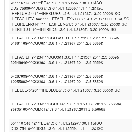
941116 386 21^^^BE&1.3.6.1.4.1.21297.100.1.1&ISO
PIS ()
IHEPAM (1.3.6.1.4.1.12559.11.1.2.2.5)
DDS-75689^^^DDS&1.3.6.1.4.1.12559.11.1.4.1.2&ISO
IM1 (1.3.6.1.4.1.21367.13.20.1000)
IHEBLUE-3441^^^IHEBLUE&1.3.6.1.4.1.21367.13.20.3000&ISO
(1.3.6.1.4.1.21367.2011.2.5.5524)
IHEFACILITY-3441^^^IHEFACILITY&1.3.6.1.4.1.21367.3000.1.6&ISO
WBC (1.3.6.1.4.1.12559.11.1.4.1.2)
IHEGREEN-3441^^^IHEGREEN&1.3.6.1.4.1.21367.13.20.2000&ISO
(1.2.840.114350.1.13.99998.8734)
IHERED-3441^^^IHERED&1.3.6.1.4.1.21367.13.20.1000&ISO
PCP (1.101)
IHEFACILITY-1034^^^CGO6&1.3.6.1.4.1.21367.2011.2.5.5659&
CGO3 (1.3.6.1.4.1.21367.2011.2.5.5611)
CGO6 (1.3.6.1.4.1.21367.2011.2.5.5659)
91661168^^^CGO6&1.3.6.1.4.1.21367.2011.2.5.5659&
IHEFACILITY (1.3.6.1.4.1.21367.3000.1.6)
BE (1.3.6.1.4.1.21297.100.1.1)
IHEFACILITY-1234^^^CGO6&1.3.6.1.4.1.21367.2011.2.5.5659&
FR (1.2.250.1.213.1.4.2)
20546646^^^CGO6&1.3.6.1.4.1.21367.2011.2.5.5659&
(1.2.9.8.7)
NIST2010 (2.16.840.1.113883.3)
(2.16.840.1.113883.13.37)
94267988^^^CGO6&1.3.6.1.4.1.21367.2011.2.5.5659&
ASIP-SANTE-INS-C (1.2.250.1.213.1.4.2)
10055993^^^CGO6&1.3.6.1.4.1.21367.2011.2.5.5659&
BE (UNKNOWN)
DDS23 (1.3.6.1.4.1.12559.11.1.4.1.2)
IHEBLUE-3428^^^IHEBLUE&1.3.6.1.4.1.21367.13.20.3000&ISO
PCP (2.16.840.1.113883.3.109.2.0.1.2.1.100)
(1.2.3.4.5)
IT (2.16.840.1.113883.2.9.4.3.2)
IHEFACILITY-1034^^^CGM01&1.3.6.1.4.1.21367.2011.2.5.5659&
1.3.6.1.4.1.21367.2011.2.5.5659 (1.3.6.1.4.1.21367.2011.2.5.5659)
35805160^^^CGM01&1.3.6.1.4.1.21367.2011.2.5.5659&
INF2 (1.3.6.1.4.1.21367.2005.13.20.1000)
CPAGE (1.2.250.1.211.10.200.2)
051110 548 42^^^BE&1.3.6.1.4.1.21297.100.1.1&ISO
NIST2010-3 (2.16.840.1.113883.3.72.5.9.3)
(2.16.840.1.113883.4.1)
DDS-75410^^^DDS&1.3.6.1.4.1.12559.11.1.4.1.2&ISO