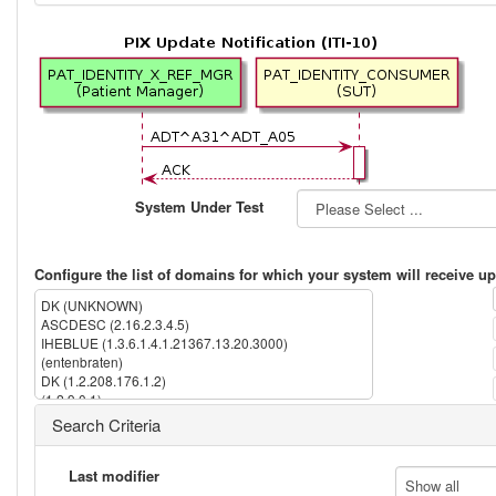
System Under Test
Configure the list of domains for which your system will receive up
DK (UNKNOWN)
ASCDESC (2.16.2.3.4.5)
IHEBLUE (1.3.6.1.4.1.21367.13.20.3000)
(entenbraten)
DK (1.2.208.176.1.2)
(1.2.9.0.1)
IPK (1.3.6.1.4.1.21367.2005.13.20.1000)
Search Criteria
IHERED (1.3.6.1.4.1.21367.13.20.1000)
(2.16.840.1.113883.13.237)
(2.16.840.1.113883.3.72.5.9.1)
Last modifier
Show all
(1.2.5.4.3)