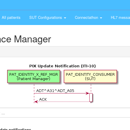
All patients
SUT Configurations
Connectathon
HL7 messa
ence Manager
...
date notifications.