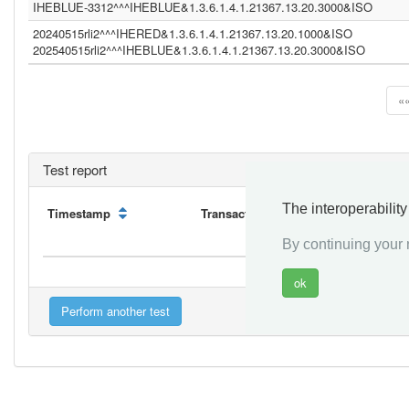
IHEBLUE-3312^^^IHEBLUE&1.3.6.1.4.1.21367.13.20.3000&ISO
20240515rli2^^^IHERED&1.3.6.1.4.1.21367.13.20.1000&ISO
202540515rli2^^^IHEBLUE&1.3.6.1.4.1.21367.13.20.3000&ISO
«
Test report
The interoperabilit
Timestamp
Transaction
Initiator
By continuing your n