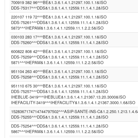
700919 382 96^^^BE&1.3.6.1.4.1.21297.100.1.1&ISO
ASIP-SANTE-INS-C (1.2.250.1.213.1.4.2)
DDS-75317^^^DDS&1.3.6.1.4.1.12559.11.1.4.1.2&ISO
BE (UNKNOWN)
DDS23 (1.3.6.1.4.1.12559.11.1.4.1.2)
220107 119 72^^^BE&1.3.6.1.4.1.21297.100.1.1&ISO
PCP (2.16.840.1.113883.3.109.2.0.1.2.1.100)
DDS-75261^^^DDS&1.3.6.1.4.1.12559.11.1.4.1.2&ISO
(1.2.3.4.5)
5873^^^IHEPAM&1.3.6.1.4.1.12559.11.1.2.2.5&ISO
IT (2.16.840.1.113883.2.9.4.3.2)
1.3.6.1.4.1.21367.2011.2.5.5659 (1.3.6.1.4.1.21367.2011.2.5.5659)
030103 283 17^^^BE&1.3.6.1.4.1.21297.100.1.1&ISO
INF2 (1.3.6.1.4.1.21367.2005.13.20.1000)
DDS-75260^^^DDS&1.3.6.1.4.1.12559.11.1.4.1.2&ISO
CPAGE (1.2.250.1.211.10.200.2)
600822 808 42^^^BE&1.3.6.1.4.1.21297.100.1.1&ISO
NIST2010-3 (2.16.840.1.113883.3.72.5.9.3)
DDS-75259^^^DDS&1.3.6.1.4.1.12559.11.1.4.1.2&ISO
(2.16.840.1.113883.4.1)
5871^^^IHEPAM&1.3.6.1.4.1.12559.11.1.2.2.5&ISO
DDS (1.3.6.1.4.1.12559.11.1.4.1.2)
CGOT (1.2.40.0.10.1.6.1.1.1.001.1.1.3.1)
951104 263 40^^^BE&1.3.6.1.4.1.21297.100.1.1&ISO
CGEU (1.3.6.1.4.1.21367.2011.2.5.5597)
DDS-75258^^^DDS&1.3.6.1.4.1.12559.11.1.4.1.2&ISO
COR (1.3.6.1.4.1.21367.13.20.242)
IPK2 (1.3.6.1.4.1.21367.2005.13.20.2000)
951110 675 30^^^BE&1.3.6.1.4.1.21297.100.1.1&ISO
1.3.6.1.4.1.21367.2011.2.5.5394 (1.3.6.1.4.1.21367.2011.2.5.5659)
DDS-75257^^^DDS&1.3.6.1.4.1.12559.11.1.4.1.2&ISO
COROLAR (1.3.6.1.4.1.21367.13.20.242)
IHEBLUE-3419^^^IHEBLUE&1.3.6.1.4.1.21367.13.20.3000&ISO
(2.16.840.1.113883.13.230)
IHEFACILITY-3419^^^IHEFACILITY&1.3.6.1.4.1.21367.3000.1.6&ISO
DDS (1.3.6.1.4.1.12559.11.1.4.1.2)
DDS (1.3.6.1.4.1.12559.11.1.4.2.4)
1528367174714744797502^^^ASIP-SANTE-INS-C&1.2.250.1.213.1.4.
IHEBLUE2 (1.3.6.1.4.1.21367.13.20.3001)
DDS-75255^^^DDS&1.3.6.1.4.1.12559.11.1.4.1.2&ISO
SER (1.3.6.1.4.1.21367.2011.2.5.5563)
INFNITTG (1.3.6.1.4.1.21367.2005.13.20.3000)
DDS-75254^^^DDS&1.3.6.1.4.1.12559.11.1.4.1.2&ISO
(1.3.6.1.4.1.21367.2011.2.5.5523)
5867^^^IHEPAM&1.3.6.1.4.1.12559.11.1.2.2.5&ISO
(1.3.6.1.4.1.21367.13.20.1000)