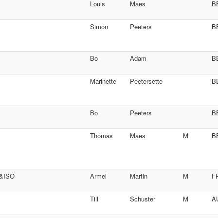
Louis
Maes
B
Simon
Peeters
B
Bo
Adam
B
Marinette
Peetersette
B
Bo
Peeters
B
Thomas
Maes
M
B
6&ISO
Armel
Martin
M
F
Till
Schuster
M
A