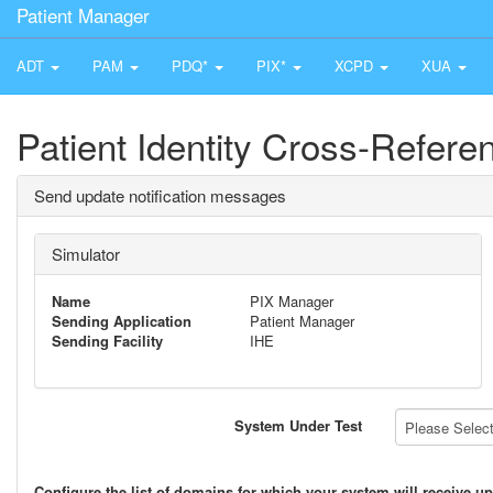
Patient Manager
ADT
PAM
PDQ*
PIX*
XCPD
XUA
Patient Identity Cross-Refer
Send update notification messages
Simulator
Name
PIX Manager
Sending Application
Patient Manager
Sending Facility
IHE
System Under Test
Please Select 
Configure the list of domains for which your system will receive up