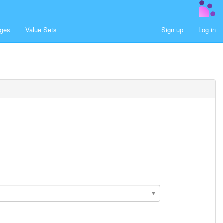
ges
Value Sets
Sign up
Log in