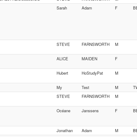
Sarah
Adam
F
B
STEVE
FARNSWORTH
M
ALICE
MAIDEN
F
Hubert
HoStudyPat
M
My
Test
M
T
STEVE
FARNSWORTH
M
Océane
Janssens
F
B
Jonathan
Adam
M
B