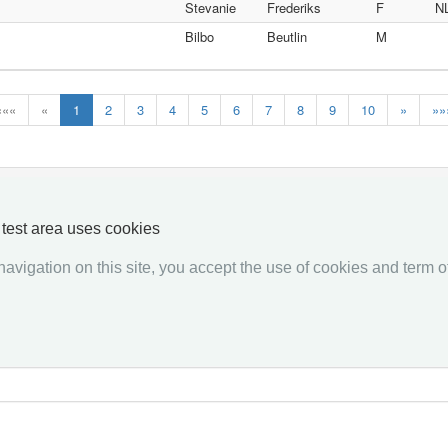
Stevanie
Frederiks
F
N
Bilbo
Beutlin
M
«««
«
1
2
3
4
5
6
7
8
9
10
»
»»
y test area uses cookies
Responder
Request
avigation on this site, you accept the use of cookies and term of