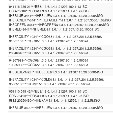
system (1.3.6.1.4.1.12559.11.1.4.1.2)
CGM01 (1.3.6.1.4.1.21367.2011.2.5.5659)
941116 386 21^^^BE&1.3.6.1.4.1.21297.100.1.1&ISO
NIST2010-2 (2.16.840.1.113883.3.72.5.9.2)
DDS-75689^^^DDS&1.3.6.1.4.1.12559.11.1.4.1.2&ISO
(1.2.6.7.8)
IHEBLUE-3441^^^IHEBLUE&1.3.6.1.4.1.21367.13.20.3000&ISO
IHEBLUE~ ()
IHEFACILITY-3441^^^IHEFACILITY&1.3.6.1.4.1.21367.3000.1.6&ISO
INFINITTG (1.3.6.1.4.1.21367.2005.13.20.3000)
IHEGREEN-3441^^^IHEGREEN&1.3.6.1.4.1.21367.13.20.2000&ISO
DDS099 (1.3.6.1.4.1.12559.11.1.4.1.2)
IHERED-3441^^^IHERED&1.3.6.1.4.1.21367.13.20.1000&ISO
IT (UNKNOWN)
(gevko&1.3.6.1.4.1.21367.2011.2.5.5524&ISO)
IHEFACILITY-1034^^^CGO6&1.3.6.1.4.1.21367.2011.2.5.5659&
ASIP-SANTE-INS-C (1.2.250.1.213.1.4.6)
91661168^^^CGO6&1.3.6.1.4.1.21367.2011.2.5.5659&
INA (1.3.6.1.4.1.21367.2005.13.20.2000)
IHEFACILITY-1234^^^CGO6&1.3.6.1.4.1.21367.2011.2.5.5659&
MRZ (1.3.6.1.4.1.12559.11.1.4.1.2)
PIS ()
20546646^^^CGO6&1.3.6.1.4.1.21367.2011.2.5.5659&
IHEPAM (1.3.6.1.4.1.12559.11.1.2.2.5)
94267988^^^CGO6&1.3.6.1.4.1.21367.2011.2.5.5659&
IM1 (1.3.6.1.4.1.21367.13.20.1000)
10055993^^^CGO6&1.3.6.1.4.1.21367.2011.2.5.5659&
(1.3.6.1.4.1.21367.2011.2.5.5524)
WBC (1.3.6.1.4.1.12559.11.1.4.1.2)
IHEBLUE-3428^^^IHEBLUE&1.3.6.1.4.1.21367.13.20.3000&ISO
(1.2.840.114350.1.13.99998.8734)
PCP (1.101)
IHEFACILITY-1034^^^CGM01&1.3.6.1.4.1.21367.2011.2.5.5659&
CGO3 (1.3.6.1.4.1.21367.2011.2.5.5611)
35805160^^^CGM01&1.3.6.1.4.1.21367.2011.2.5.5659&
CGO6 (1.3.6.1.4.1.21367.2011.2.5.5659)
051110 548 42^^^BE&1.3.6.1.4.1.21297.100.1.1&ISO
IHEFACILITY (1.3.6.1.4.1.21367.3000.1.6)
BE (1.3.6.1.4.1.21297.100.1.1)
DDS-75410^^^DDS&1.3.6.1.4.1.12559.11.1.4.1.2&ISO
FR (1.2.250.1.213.1.4.2)
5882-20250430^^^IHEPAM&1.3.6.1.4.1.12559.11.1.2.2.5&ISO
(1.2.9.8.7)
IHEBLUE-3422^^^IHEBLUE&1.3.6.1.4.1.21367.13.20.3000&ISO
NIST2010 (2.16.840.1.113883.3)
(2.16.840.1.113883.13.37)