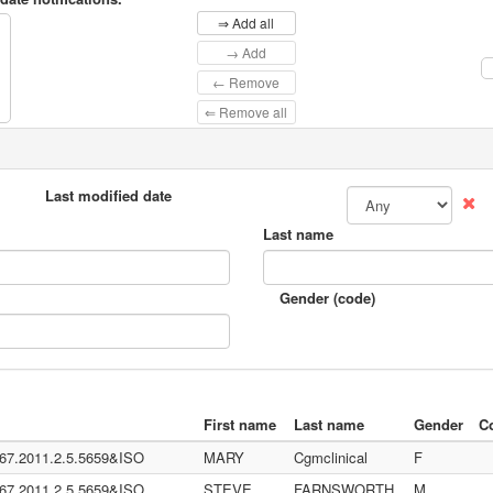
⇒ Add all
→ Add
← Remove
⇐ Remove all
Last modified date
Last name
Gender (code)
First name
Last name
Gender
C
367.2011.2.5.5659&ISO
MARY
Cgmclinical
F
.72.5.9.1883.3.109.2.0.1.2.1.100)
367.2011.2.5.5659&ISO
STEVE
FARNSWORTH
M