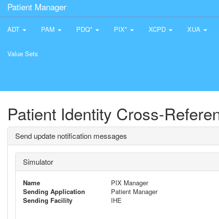
Patient Manager
ADT
PAM
PDQ*
PIX*
XCPD
XUA
Value Sets
Patient Identity Cross-Refer
Send update notification messages
Simulator
Name
PIX Manager
Sending Application
Patient Manager
Sending Facility
IHE