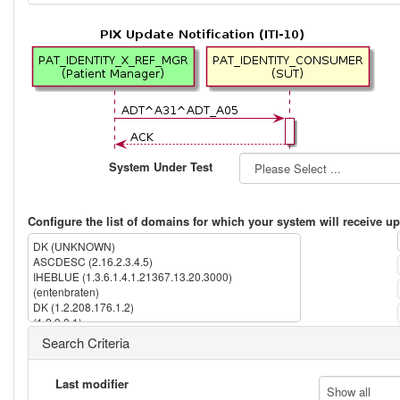
System Under Test
Configure the list of domains for which your system will receive up
DK (UNKNOWN)
ASCDESC (2.16.2.3.4.5)
IHEBLUE (1.3.6.1.4.1.21367.13.20.3000)
(entenbraten)
DK (1.2.208.176.1.2)
(1.2.9.0.1)
IPK (1.3.6.1.4.1.21367.2005.13.20.1000)
Search Criteria
IHERED (1.3.6.1.4.1.21367.13.20.1000)
(2.16.840.1.113883.13.237)
(2.16.840.1.113883.3.72.5.9.1)
Last modifier
Show all
(1.2.5.4.3)