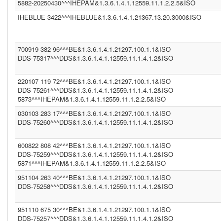
DDS (1.3.6.1.4.1.12559.11.1.4.1.2)
5882-20250430^^^IHEPAM&1.3.6.1.4.1.12559.11.1.2.2.5&ISO
CGOT (1.2.40.0.10.1.6.1.1.1.001.1.1.3.1)
IHEBLUE-3422^^^IHEBLUE&1.3.6.1.4.1.21367.13.20.3000&ISO
CGEU (1.3.6.1.4.1.21367.2011.2.5.5597)
COR (1.3.6.1.4.1.21367.13.20.242)
IPK2 (1.3.6.1.4.1.21367.2005.13.20.2000)
1.3.6.1.4.1.21367.2011.2.5.5394 (1.3.6.1.4.1.21367.2011.2.5.5659)
700919 382 96^^^BE&1.3.6.1.4.1.21297.100.1.1&ISO
COROLAR (1.3.6.1.4.1.21367.13.20.242)
DDS-75317^^^DDS&1.3.6.1.4.1.12559.11.1.4.1.2&ISO
(2.16.840.1.113883.13.230)
DDS (1.3.6.1.4.1.12559.11.1.4.1.2)
DDS (1.3.6.1.4.1.12559.11.1.4.2.4)
220107 119 72^^^BE&1.3.6.1.4.1.21297.100.1.1&ISO
IHEBLUE2 (1.3.6.1.4.1.21367.13.20.3001)
DDS-75261^^^DDS&1.3.6.1.4.1.12559.11.1.4.1.2&ISO
SER (1.3.6.1.4.1.21367.2011.2.5.5563)
5873^^^IHEPAM&1.3.6.1.4.1.12559.11.1.2.2.5&ISO
INFNITTG (1.3.6.1.4.1.21367.2005.13.20.3000)
(1.3.6.1.4.1.21367.2011.2.5.5523)
030103 283 17^^^BE&1.3.6.1.4.1.21297.100.1.1&ISO
(1.3.6.1.4.1.21367.13.20.1000)
DDS-75260^^^DDS&1.3.6.1.4.1.12559.11.1.4.1.2&ISO
600822 808 42^^^BE&1.3.6.1.4.1.21297.100.1.1&ISO
DDS-75259^^^DDS&1.3.6.1.4.1.12559.11.1.4.1.2&ISO
5871^^^IHEPAM&1.3.6.1.4.1.12559.11.1.2.2.5&ISO
951104 263 40^^^BE&1.3.6.1.4.1.21297.100.1.1&ISO
DDS-75258^^^DDS&1.3.6.1.4.1.12559.11.1.4.1.2&ISO
951110 675 30^^^BE&1.3.6.1.4.1.21297.100.1.1&ISO
DDS-75257^^^DDS&1.3.6.1.4.1.12559.11.1.4.1.2&ISO