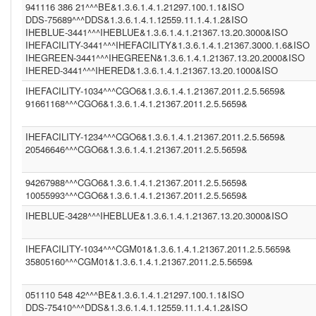
941116 386 21^^^BE&1.3.6.1.4.1.21297.100.1.1&ISO
PIS ()
IHEPAM (1.3.6.1.4.1.12559.11.1.2.2.5)
DDS-75689^^^DDS&1.3.6.1.4.1.12559.11.1.4.1.2&ISO
IM1 (1.3.6.1.4.1.21367.13.20.1000)
IHEBLUE-3441^^^IHEBLUE&1.3.6.1.4.1.21367.13.20.3000&ISO
(1.3.6.1.4.1.21367.2011.2.5.5524)
IHEFACILITY-3441^^^IHEFACILITY&1.3.6.1.4.1.21367.3000.1.6&ISO
WBC (1.3.6.1.4.1.12559.11.1.4.1.2)
IHEGREEN-3441^^^IHEGREEN&1.3.6.1.4.1.21367.13.20.2000&ISO
(1.2.840.114350.1.13.99998.8734)
IHERED-3441^^^IHERED&1.3.6.1.4.1.21367.13.20.1000&ISO
PCP (1.101)
IHEFACILITY-1034^^^CGO6&1.3.6.1.4.1.21367.2011.2.5.5659&
CGO3 (1.3.6.1.4.1.21367.2011.2.5.5611)
CGO6 (1.3.6.1.4.1.21367.2011.2.5.5659)
91661168^^^CGO6&1.3.6.1.4.1.21367.2011.2.5.5659&
IHEFACILITY (1.3.6.1.4.1.21367.3000.1.6)
BE (1.3.6.1.4.1.21297.100.1.1)
IHEFACILITY-1234^^^CGO6&1.3.6.1.4.1.21367.2011.2.5.5659&
FR (1.2.250.1.213.1.4.2)
20546646^^^CGO6&1.3.6.1.4.1.21367.2011.2.5.5659&
(1.2.9.8.7)
NIST2010 (2.16.840.1.113883.3)
(2.16.840.1.113883.13.37)
94267988^^^CGO6&1.3.6.1.4.1.21367.2011.2.5.5659&
ASIP-SANTE-INS-C (1.2.250.1.213.1.4.2)
10055993^^^CGO6&1.3.6.1.4.1.21367.2011.2.5.5659&
BE (UNKNOWN)
DDS23 (1.3.6.1.4.1.12559.11.1.4.1.2)
IHEBLUE-3428^^^IHEBLUE&1.3.6.1.4.1.21367.13.20.3000&ISO
PCP (2.16.840.1.113883.3.109.2.0.1.2.1.100)
(1.2.3.4.5)
IT (2.16.840.1.113883.2.9.4.3.2)
IHEFACILITY-1034^^^CGM01&1.3.6.1.4.1.21367.2011.2.5.5659&
1.3.6.1.4.1.21367.2011.2.5.5659 (1.3.6.1.4.1.21367.2011.2.5.5659)
35805160^^^CGM01&1.3.6.1.4.1.21367.2011.2.5.5659&
INF2 (1.3.6.1.4.1.21367.2005.13.20.1000)
CPAGE (1.2.250.1.211.10.200.2)
051110 548 42^^^BE&1.3.6.1.4.1.21297.100.1.1&ISO
NIST2010-3 (2.16.840.1.113883.3.72.5.9.3)
(2.16.840.1.113883.4.1)
DDS-75410^^^DDS&1.3.6.1.4.1.12559.11.1.4.1.2&ISO