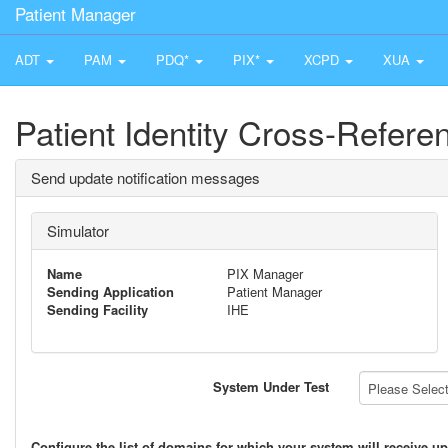
Patient Manager
ADT
PAM
PDQ*
PIX*
XCPD
XUA
Patient Identity Cross-Refer
Send update notification messages
Simulator
Name
PIX Manager
Sending Application
Patient Manager
Sending Facility
IHE
System Under Test
Please Select 
Configure the list of domains for which your system will receive up