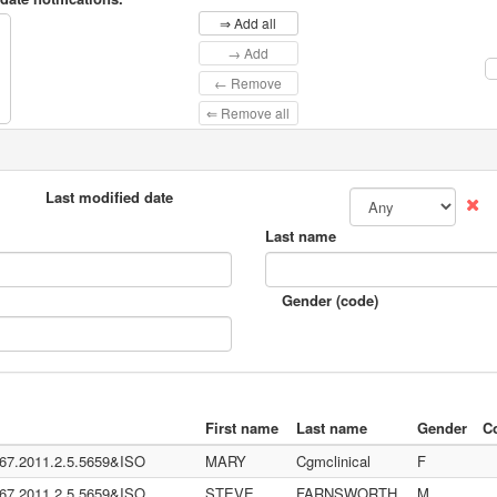
⇒ Add all
→ Add
← Remove
⇐ Remove all
Last modified date
Last name
Gender (code)
First name
Last name
Gender
C
367.2011.2.5.5659&ISO
MARY
Cgmclinical
F
.72.5.9.1883.3.109.2.0.1.2.1.100)
367.2011.2.5.5659&ISO
STEVE
FARNSWORTH
M