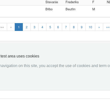
Stevanie
Frederiks
F
N
Bilbo
Beutlin
M
«««
«
1
2
3
4
5
6
7
8
9
10
»
»»
y test area uses cookies
Responder
Request
avigation on this site, you accept the use of cookies and term of