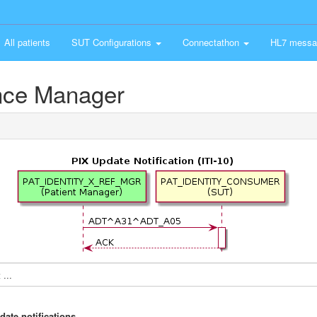
All patients
SUT Configurations
Connectathon
HL7 messa
ence Manager
...
date notifications.