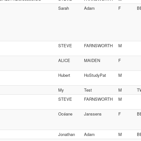
Sarah
Adam
F
B
STEVE
FARNSWORTH
M
ALICE
MAIDEN
F
Hubert
HoStudyPat
M
My
Test
M
T
STEVE
FARNSWORTH
M
Océane
Janssens
F
B
Jonathan
Adam
M
B