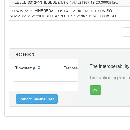
IHEBLUE-3312^^^IHEBLUE&1.3.6.1.4.1.21367.13.20.3000&ISO
20240515rli2^^^IHERED&1.3.6.1.4.1.21367.13.20.1000&ISO
202540515rli2^^^IHEBLUE&1.3.6.1.4.1.21367.13.20.3000&ISO
«
Test report
The interoperabilit
Timestamp
Transaction
Initiator
By continuing your n