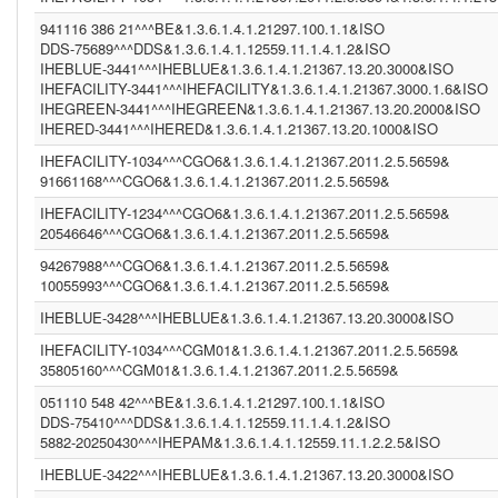
system (1.3.6.1.4.1.12559.11.1.4.1.2)
CGM01 (1.3.6.1.4.1.21367.2011.2.5.5659)
941116 386 21^^^BE&1.3.6.1.4.1.21297.100.1.1&ISO
NIST2010-2 (2.16.840.1.113883.3.72.5.9.2)
DDS-75689^^^DDS&1.3.6.1.4.1.12559.11.1.4.1.2&ISO
(1.2.6.7.8)
IHEBLUE-3441^^^IHEBLUE&1.3.6.1.4.1.21367.13.20.3000&ISO
IHEBLUE~ ()
IHEFACILITY-3441^^^IHEFACILITY&1.3.6.1.4.1.21367.3000.1.6&ISO
INFINITTG (1.3.6.1.4.1.21367.2005.13.20.3000)
IHEGREEN-3441^^^IHEGREEN&1.3.6.1.4.1.21367.13.20.2000&ISO
DDS099 (1.3.6.1.4.1.12559.11.1.4.1.2)
IHERED-3441^^^IHERED&1.3.6.1.4.1.21367.13.20.1000&ISO
IT (UNKNOWN)
(gevko&1.3.6.1.4.1.21367.2011.2.5.5524&ISO)
IHEFACILITY-1034^^^CGO6&1.3.6.1.4.1.21367.2011.2.5.5659&
ASIP-SANTE-INS-C (1.2.250.1.213.1.4.6)
91661168^^^CGO6&1.3.6.1.4.1.21367.2011.2.5.5659&
INA (1.3.6.1.4.1.21367.2005.13.20.2000)
IHEFACILITY-1234^^^CGO6&1.3.6.1.4.1.21367.2011.2.5.5659&
MRZ (1.3.6.1.4.1.12559.11.1.4.1.2)
PIS ()
20546646^^^CGO6&1.3.6.1.4.1.21367.2011.2.5.5659&
IHEPAM (1.3.6.1.4.1.12559.11.1.2.2.5)
94267988^^^CGO6&1.3.6.1.4.1.21367.2011.2.5.5659&
IM1 (1.3.6.1.4.1.21367.13.20.1000)
10055993^^^CGO6&1.3.6.1.4.1.21367.2011.2.5.5659&
(1.3.6.1.4.1.21367.2011.2.5.5524)
WBC (1.3.6.1.4.1.12559.11.1.4.1.2)
IHEBLUE-3428^^^IHEBLUE&1.3.6.1.4.1.21367.13.20.3000&ISO
(1.2.840.114350.1.13.99998.8734)
PCP (1.101)
IHEFACILITY-1034^^^CGM01&1.3.6.1.4.1.21367.2011.2.5.5659&
CGO3 (1.3.6.1.4.1.21367.2011.2.5.5611)
35805160^^^CGM01&1.3.6.1.4.1.21367.2011.2.5.5659&
CGO6 (1.3.6.1.4.1.21367.2011.2.5.5659)
051110 548 42^^^BE&1.3.6.1.4.1.21297.100.1.1&ISO
IHEFACILITY (1.3.6.1.4.1.21367.3000.1.6)
BE (1.3.6.1.4.1.21297.100.1.1)
DDS-75410^^^DDS&1.3.6.1.4.1.12559.11.1.4.1.2&ISO
FR (1.2.250.1.213.1.4.2)
5882-20250430^^^IHEPAM&1.3.6.1.4.1.12559.11.1.2.2.5&ISO
(1.2.9.8.7)
IHEBLUE-3422^^^IHEBLUE&1.3.6.1.4.1.21367.13.20.3000&ISO
NIST2010 (2.16.840.1.113883.3)
(2.16.840.1.113883.13.37)