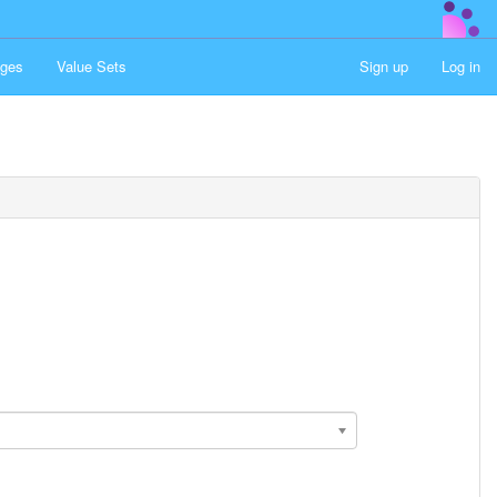
ges
Value Sets
Sign up
Log in