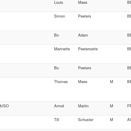
Louis
Maes
B
Simon
Peeters
B
Bo
Adam
B
Marinette
Peetersette
B
Bo
Peeters
B
Thomas
Maes
M
B
6&ISO
Armel
Martin
M
F
Till
Schuster
M
A