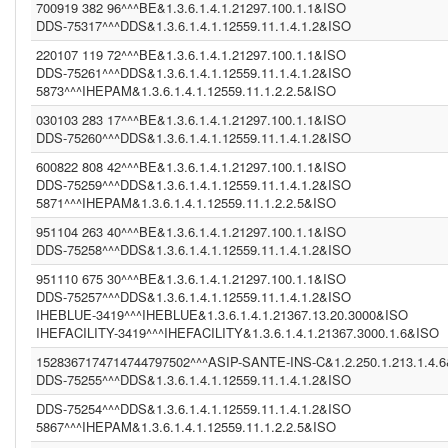
700919 382 96^^^BE&1.3.6.1.4.1.21297.100.1.1&ISO
ASIP-SANTE-INS-C (1.2.250.1.213.1.4.2)
DDS-75317^^^DDS&1.3.6.1.4.1.12559.11.1.4.1.2&ISO
BE (UNKNOWN)
DDS23 (1.3.6.1.4.1.12559.11.1.4.1.2)
220107 119 72^^^BE&1.3.6.1.4.1.21297.100.1.1&ISO
PCP (2.16.840.1.113883.3.109.2.0.1.2.1.100)
DDS-75261^^^DDS&1.3.6.1.4.1.12559.11.1.4.1.2&ISO
(1.2.3.4.5)
5873^^^IHEPAM&1.3.6.1.4.1.12559.11.1.2.2.5&ISO
IT (2.16.840.1.113883.2.9.4.3.2)
1.3.6.1.4.1.21367.2011.2.5.5659 (1.3.6.1.4.1.21367.2011.2.5.5659)
030103 283 17^^^BE&1.3.6.1.4.1.21297.100.1.1&ISO
INF2 (1.3.6.1.4.1.21367.2005.13.20.1000)
DDS-75260^^^DDS&1.3.6.1.4.1.12559.11.1.4.1.2&ISO
CPAGE (1.2.250.1.211.10.200.2)
600822 808 42^^^BE&1.3.6.1.4.1.21297.100.1.1&ISO
NIST2010-3 (2.16.840.1.113883.3.72.5.9.3)
DDS-75259^^^DDS&1.3.6.1.4.1.12559.11.1.4.1.2&ISO
(2.16.840.1.113883.4.1)
5871^^^IHEPAM&1.3.6.1.4.1.12559.11.1.2.2.5&ISO
DDS (1.3.6.1.4.1.12559.11.1.4.1.2)
CGOT (1.2.40.0.10.1.6.1.1.1.001.1.1.3.1)
951104 263 40^^^BE&1.3.6.1.4.1.21297.100.1.1&ISO
CGEU (1.3.6.1.4.1.21367.2011.2.5.5597)
DDS-75258^^^DDS&1.3.6.1.4.1.12559.11.1.4.1.2&ISO
COR (1.3.6.1.4.1.21367.13.20.242)
IPK2 (1.3.6.1.4.1.21367.2005.13.20.2000)
951110 675 30^^^BE&1.3.6.1.4.1.21297.100.1.1&ISO
1.3.6.1.4.1.21367.2011.2.5.5394 (1.3.6.1.4.1.21367.2011.2.5.5659)
DDS-75257^^^DDS&1.3.6.1.4.1.12559.11.1.4.1.2&ISO
COROLAR (1.3.6.1.4.1.21367.13.20.242)
IHEBLUE-3419^^^IHEBLUE&1.3.6.1.4.1.21367.13.20.3000&ISO
(2.16.840.1.113883.13.230)
IHEFACILITY-3419^^^IHEFACILITY&1.3.6.1.4.1.21367.3000.1.6&ISO
DDS (1.3.6.1.4.1.12559.11.1.4.1.2)
DDS (1.3.6.1.4.1.12559.11.1.4.2.4)
1528367174714744797502^^^ASIP-SANTE-INS-C&1.2.250.1.213.1.4.
IHEBLUE2 (1.3.6.1.4.1.21367.13.20.3001)
DDS-75255^^^DDS&1.3.6.1.4.1.12559.11.1.4.1.2&ISO
SER (1.3.6.1.4.1.21367.2011.2.5.5563)
INFNITTG (1.3.6.1.4.1.21367.2005.13.20.3000)
DDS-75254^^^DDS&1.3.6.1.4.1.12559.11.1.4.1.2&ISO
(1.3.6.1.4.1.21367.2011.2.5.5523)
5867^^^IHEPAM&1.3.6.1.4.1.12559.11.1.2.2.5&ISO
(1.3.6.1.4.1.21367.13.20.1000)