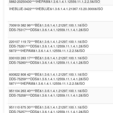
DDS (1.3.6.1.4.1.12559.11.1.4.1.2)
5882-20250430^^^IHEPAM&1.3.6.1.4.1.12559.11.1.2.2.5&ISO
CGOT (1.2.40.0.10.1.6.1.1.1.001.1.1.3.1)
IHEBLUE-3422^^^IHEBLUE&1.3.6.1.4.1.21367.13.20.3000&ISO
CGEU (1.3.6.1.4.1.21367.2011.2.5.5597)
COR (1.3.6.1.4.1.21367.13.20.242)
IPK2 (1.3.6.1.4.1.21367.2005.13.20.2000)
1.3.6.1.4.1.21367.2011.2.5.5394 (1.3.6.1.4.1.21367.2011.2.5.5659)
700919 382 96^^^BE&1.3.6.1.4.1.21297.100.1.1&ISO
COROLAR (1.3.6.1.4.1.21367.13.20.242)
DDS-75317^^^DDS&1.3.6.1.4.1.12559.11.1.4.1.2&ISO
(2.16.840.1.113883.13.230)
DDS (1.3.6.1.4.1.12559.11.1.4.1.2)
DDS (1.3.6.1.4.1.12559.11.1.4.2.4)
220107 119 72^^^BE&1.3.6.1.4.1.21297.100.1.1&ISO
IHEBLUE2 (1.3.6.1.4.1.21367.13.20.3001)
DDS-75261^^^DDS&1.3.6.1.4.1.12559.11.1.4.1.2&ISO
SER (1.3.6.1.4.1.21367.2011.2.5.5563)
5873^^^IHEPAM&1.3.6.1.4.1.12559.11.1.2.2.5&ISO
INFNITTG (1.3.6.1.4.1.21367.2005.13.20.3000)
(1.3.6.1.4.1.21367.2011.2.5.5523)
030103 283 17^^^BE&1.3.6.1.4.1.21297.100.1.1&ISO
(1.3.6.1.4.1.21367.13.20.1000)
DDS-75260^^^DDS&1.3.6.1.4.1.12559.11.1.4.1.2&ISO
600822 808 42^^^BE&1.3.6.1.4.1.21297.100.1.1&ISO
DDS-75259^^^DDS&1.3.6.1.4.1.12559.11.1.4.1.2&ISO
5871^^^IHEPAM&1.3.6.1.4.1.12559.11.1.2.2.5&ISO
951104 263 40^^^BE&1.3.6.1.4.1.21297.100.1.1&ISO
DDS-75258^^^DDS&1.3.6.1.4.1.12559.11.1.4.1.2&ISO
951110 675 30^^^BE&1.3.6.1.4.1.21297.100.1.1&ISO
DDS-75257^^^DDS&1.3.6.1.4.1.12559.11.1.4.1.2&ISO