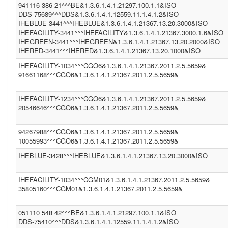
941116 386 21^^^BE&1.3.6.1.4.1.21297.100.1.1&ISO
PIS ()
IHEPAM (1.3.6.1.4.1.12559.11.1.2.2.5)
DDS-75689^^^DDS&1.3.6.1.4.1.12559.11.1.4.1.2&ISO
IM1 (1.3.6.1.4.1.21367.13.20.1000)
IHEBLUE-3441^^^IHEBLUE&1.3.6.1.4.1.21367.13.20.3000&ISO
(1.3.6.1.4.1.21367.2011.2.5.5524)
IHEFACILITY-3441^^^IHEFACILITY&1.3.6.1.4.1.21367.3000.1.6&ISO
WBC (1.3.6.1.4.1.12559.11.1.4.1.2)
IHEGREEN-3441^^^IHEGREEN&1.3.6.1.4.1.21367.13.20.2000&ISO
(1.2.840.114350.1.13.99998.8734)
IHERED-3441^^^IHERED&1.3.6.1.4.1.21367.13.20.1000&ISO
PCP (1.101)
IHEFACILITY-1034^^^CGO6&1.3.6.1.4.1.21367.2011.2.5.5659&
CGO3 (1.3.6.1.4.1.21367.2011.2.5.5611)
CGO6 (1.3.6.1.4.1.21367.2011.2.5.5659)
91661168^^^CGO6&1.3.6.1.4.1.21367.2011.2.5.5659&
IHEFACILITY (1.3.6.1.4.1.21367.3000.1.6)
BE (1.3.6.1.4.1.21297.100.1.1)
IHEFACILITY-1234^^^CGO6&1.3.6.1.4.1.21367.2011.2.5.5659&
FR (1.2.250.1.213.1.4.2)
20546646^^^CGO6&1.3.6.1.4.1.21367.2011.2.5.5659&
(1.2.9.8.7)
NIST2010 (2.16.840.1.113883.3)
(2.16.840.1.113883.13.37)
94267988^^^CGO6&1.3.6.1.4.1.21367.2011.2.5.5659&
ASIP-SANTE-INS-C (1.2.250.1.213.1.4.2)
10055993^^^CGO6&1.3.6.1.4.1.21367.2011.2.5.5659&
BE (UNKNOWN)
DDS23 (1.3.6.1.4.1.12559.11.1.4.1.2)
IHEBLUE-3428^^^IHEBLUE&1.3.6.1.4.1.21367.13.20.3000&ISO
PCP (2.16.840.1.113883.3.109.2.0.1.2.1.100)
(1.2.3.4.5)
IT (2.16.840.1.113883.2.9.4.3.2)
IHEFACILITY-1034^^^CGM01&1.3.6.1.4.1.21367.2011.2.5.5659&
1.3.6.1.4.1.21367.2011.2.5.5659 (1.3.6.1.4.1.21367.2011.2.5.5659)
35805160^^^CGM01&1.3.6.1.4.1.21367.2011.2.5.5659&
INF2 (1.3.6.1.4.1.21367.2005.13.20.1000)
CPAGE (1.2.250.1.211.10.200.2)
051110 548 42^^^BE&1.3.6.1.4.1.21297.100.1.1&ISO
NIST2010-3 (2.16.840.1.113883.3.72.5.9.3)
(2.16.840.1.113883.4.1)
DDS-75410^^^DDS&1.3.6.1.4.1.12559.11.1.4.1.2&ISO