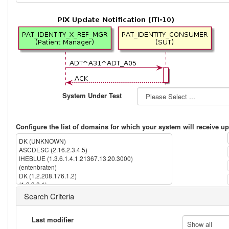
System Under Test
Configure the list of domains for which your system will receive up
DK (UNKNOWN)
ASCDESC (2.16.2.3.4.5)
IHEBLUE (1.3.6.1.4.1.21367.13.20.3000)
(entenbraten)
DK (1.2.208.176.1.2)
(1.2.9.0.1)
IPK (1.3.6.1.4.1.21367.2005.13.20.1000)
Search Criteria
IHERED (1.3.6.1.4.1.21367.13.20.1000)
(2.16.840.1.113883.13.237)
(2.16.840.1.113883.3.72.5.9.1)
Last modifier
Show all
(1.2.5.4.3)