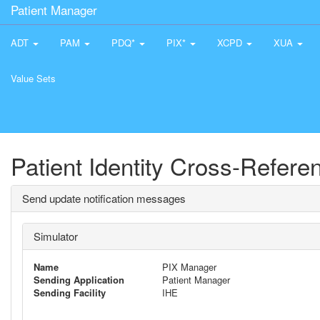
Patient Manager
ADT
PAM
PDQ*
PIX*
XCPD
XUA
Value Sets
Patient Identity Cross-Refer
Send update notification messages
Simulator
Name
PIX Manager
Sending Application
Patient Manager
Sending Facility
IHE