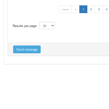
««««
«
1
2
3
4
Results per page :