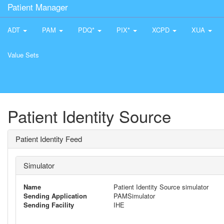
Patient Manager
ADT
PAM
PDQ*
PIX*
XCPD
XUA
Value Sets
Patient Identity Source
Patient Identity Feed
Simulator
Name
Patient Identity Source simulator
Sending Application
PAMSimulator
Sending Facility
IHE