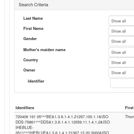
Search Criteria
Last Name
Show all
First Name
Show all
Gender
Show all
Mother's maiden name
Show all
Country
Show all
Owner
Show all
Identifier
Identifiers
Firs
720406 191 05^^^BE&1.3.6.1.4.1.21297.100.1.1&ISO
Tho
DDS-75861^^^DDS&1.3.6.1.4.1.12559.11.1.4.1.2&ISO
IHEBLUE-
3511^^^IHEBLUE&1.3.6.1.4.1.21367.13.20.3000&ISO