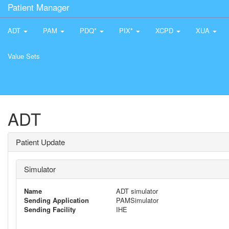
Patient Manager
ADT
PAM
PDQ*
PIX*
XCPD
XUA
Value Sets
ADT
Patient Update
Simulator
Name
ADT simulator
Sending Application
PAMSimulator
Sending Facility
IHE