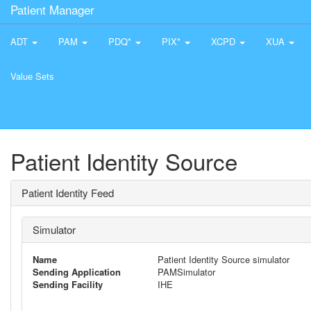
Patient Manager
ADT
PAM
PDQ*
PIX*
XCPD
XUA
Value Sets
Patient Identity Source
Patient Identity Feed
Simulator
Name
Patient Identity Source simulator
Sending Application
PAMSimulator
Sending Facility
IHE