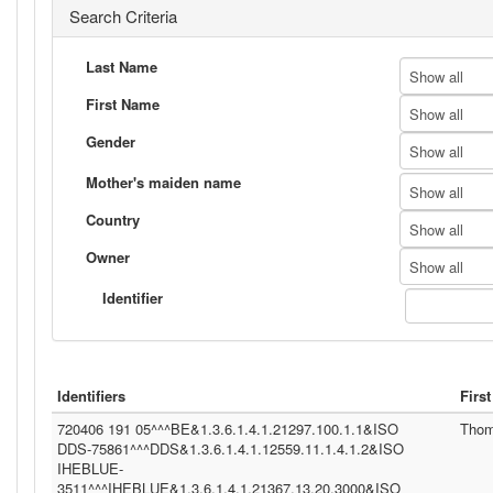
Search Criteria
Last Name
Show all
First Name
Show all
Gender
Show all
Mother's maiden name
Show all
Country
Show all
Owner
Show all
Identifier
Identifiers
Firs
720406 191 05^^^BE&1.3.6.1.4.1.21297.100.1.1&ISO
Tho
DDS-75861^^^DDS&1.3.6.1.4.1.12559.11.1.4.1.2&ISO
IHEBLUE-
3511^^^IHEBLUE&1.3.6.1.4.1.21367.13.20.3000&ISO