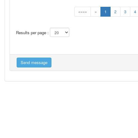
««««
«
1
2
3
4
Results per page :