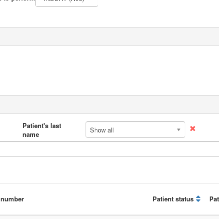
Patient's last
Show all
name
t number
Patient status
Pat