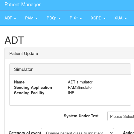
Patient Manager
ADT
PAM
PDQ*
PIX*
XCPD
XUA
ADT
Patient Update
Simulator
Name
ADT simulator
Sending Application
PAMSimulator
Sending Facility
IHE
System Under Test
Please Select 
Category of event
Actio