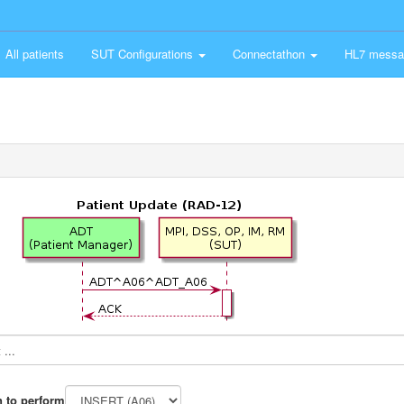
All patients
SUT Configurations
Connectathon
HL7 messa
...
n to perform