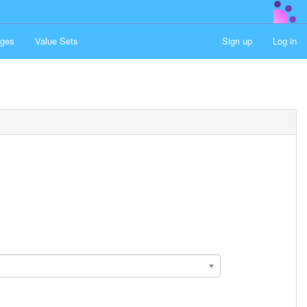
ges
Value Sets
Sign up
Log in