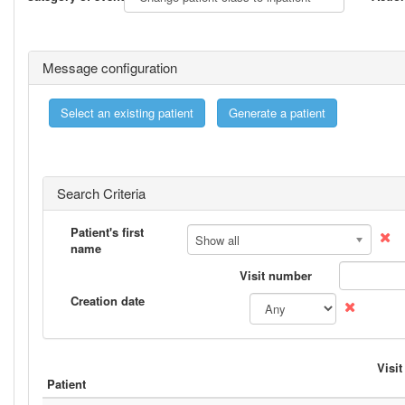
Message configuration
Search Criteria
Patient's first
Show all
name
Visit number
Creation date
Visi
Patient