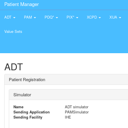
Patient Manager
ADT
PAM
PDQ*
PIX*
XCPD
XUA
Value Sets
ADT
Patient Registration
Simulator
Name
ADT simulator
Sending Application
PAMSimulator
Sending Facility
IHE