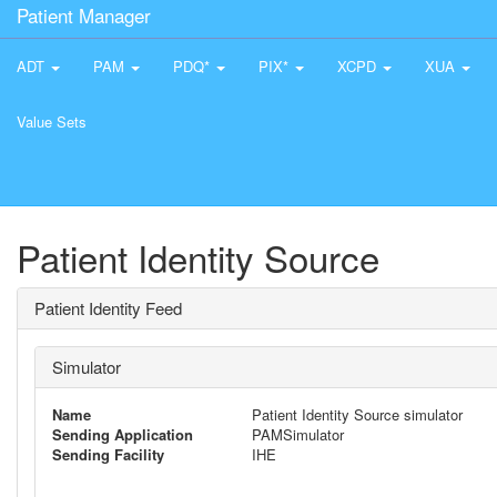
Patient Manager
ADT
PAM
PDQ*
PIX*
XCPD
XUA
Value Sets
Patient Identity Source
Patient Identity Feed
Simulator
Name
Patient Identity Source simulator
Sending Application
PAMSimulator
Sending Facility
IHE