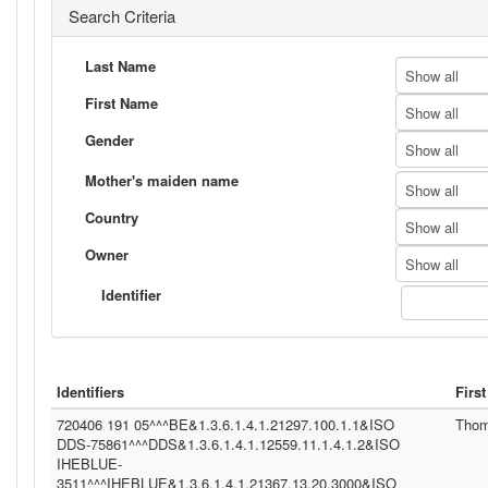
Search Criteria
Last Name
Show all
First Name
Show all
Gender
Show all
Mother's maiden name
Show all
Country
Show all
Owner
Show all
Identifier
Identifiers
Firs
720406 191 05^^^BE&1.3.6.1.4.1.21297.100.1.1&ISO
Tho
DDS-75861^^^DDS&1.3.6.1.4.1.12559.11.1.4.1.2&ISO
IHEBLUE-
3511^^^IHEBLUE&1.3.6.1.4.1.21367.13.20.3000&ISO