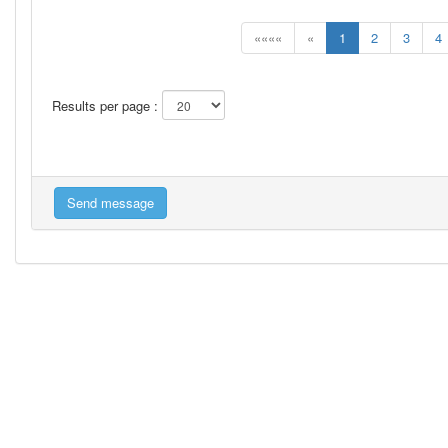
««««
«
1
2
3
4
Results per page :