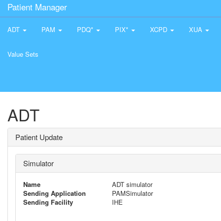
Patient Manager
ADT
PAM
PDQ*
PIX*
XCPD
XUA
Value Sets
ADT
Patient Update
Simulator
Name
ADT simulator
Sending Application
PAMSimulator
Sending Facility
IHE