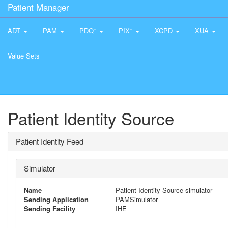
Patient Manager
ADT
PAM
PDQ*
PIX*
XCPD
XUA
Value Sets
Patient Identity Source
Patient Identity Feed
Simulator
Name
Patient Identity Source simulator
Sending Application
PAMSimulator
Sending Facility
IHE