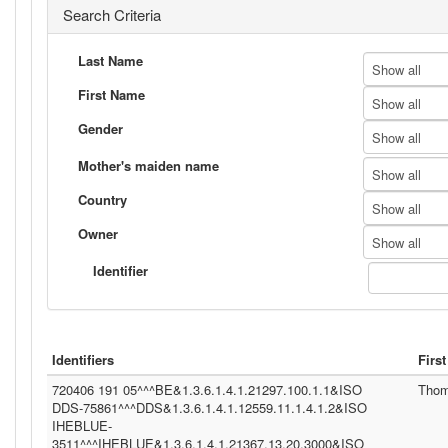
Search Criteria
Last Name
Show all
First Name
Show all
Gender
Show all
Mother's maiden name
Show all
Country
Show all
Owner
Show all
Identifier
Identifiers
Firs
720406 191 05^^^BE&1.3.6.1.4.1.21297.100.1.1&ISO
Tho
DDS-75861^^^DDS&1.3.6.1.4.1.12559.11.1.4.1.2&ISO
IHEBLUE-
3511^^^IHEBLUE&1.3.6.1.4.1.21367.13.20.3000&ISO