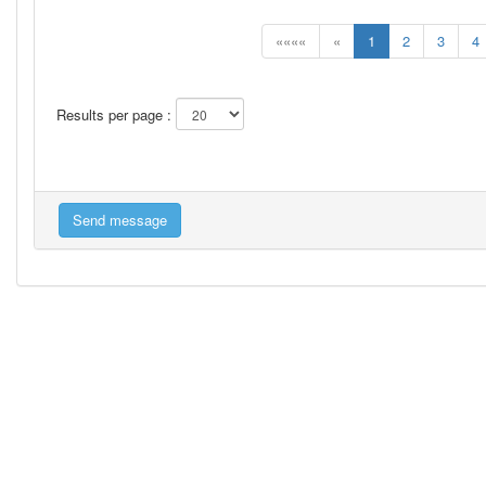
««««
«
1
2
3
4
Results per page :