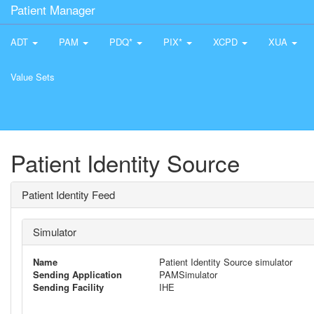
Patient Manager
ADT
PAM
PDQ*
PIX*
XCPD
XUA
Value Sets
Patient Identity Source
Patient Identity Feed
Simulator
Name
Patient Identity Source simulator
Sending Application
PAMSimulator
Sending Facility
IHE