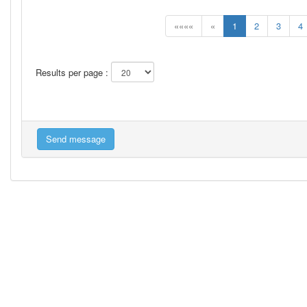
««««
«
1
2
3
4
Results per page :