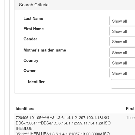
Search Criteria
Last Name
Show all
First Name
Show all
Gender
Show all
Mother's maiden name
Show all
Country
Show all
Owner
Show all
Identifier
Identifiers
Firs
720406 191 05^^^BE&1.3.6.1.4.1.21297.100.1.1&ISO
Tho
DDS-75861^^^DDS&1.3.6.1.4.1.12559.11.1.4.1.2&ISO
IHEBLUE-
3511^^^IHEBLUE&1.3.6.1.4.1.21367.13.20.3000&ISO