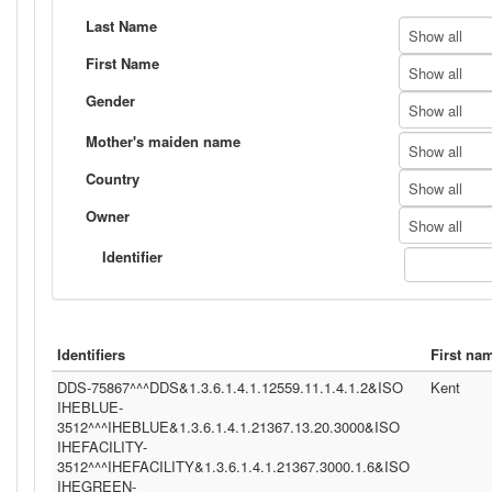
Last Name
Show all
First Name
Show all
Gender
Show all
Mother's maiden name
Show all
Country
Show all
Owner
Show all
Identifier
Identifiers
First na
DDS-75867^^^DDS&1.3.6.1.4.1.12559.11.1.4.1.2&ISO
Kent
IHEBLUE-
3512^^^IHEBLUE&1.3.6.1.4.1.21367.13.20.3000&ISO
IHEFACILITY-
3512^^^IHEFACILITY&1.3.6.1.4.1.21367.3000.1.6&ISO
IHEGREEN-