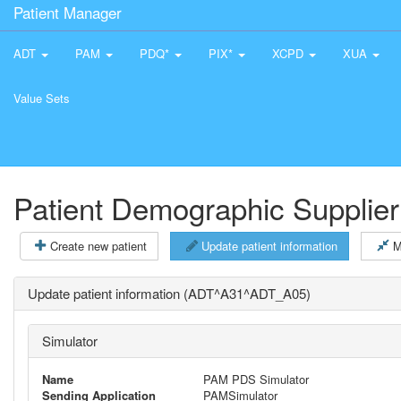
Patient Manager
ADT
PAM
PDQ*
PIX*
XCPD
XUA
Value Sets
Patient Demographic Supplier
Create new patient
Update patient information
M
Update patient information (ADT^A31^ADT_A05)
Simulator
Name
PAM PDS Simulator
Sending Application
PAMSimulator