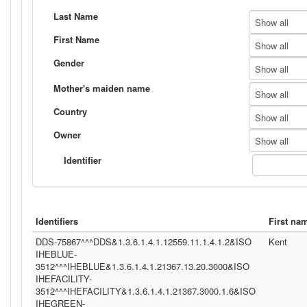
Last Name
Show all
First Name
Show all
Gender
Show all
Mother's maiden name
Show all
Country
Show all
Owner
Show all
Identifier
Identifiers
First na
DDS-75867^^^DDS&1.3.6.1.4.1.12559.11.1.4.1.2&ISO
Kent
IHEBLUE-
3512^^^IHEBLUE&1.3.6.1.4.1.21367.13.20.3000&ISO
IHEFACILITY-
3512^^^IHEFACILITY&1.3.6.1.4.1.21367.3000.1.6&ISO
IHEGREEN-