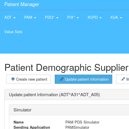
Patient Manager
ADT
PAM
PDQ*
PIX*
XCPD
XUA
Value Sets
Patient Demographic Supplier
Create new patient
Update patient information
M
Update patient information (ADT^A31^ADT_A05)
Simulator
Name
PAM PDS Simulator
Sending Application
PAMSimulator