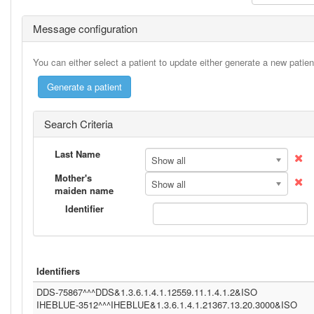
Message configuration
You can either select a patient to update either generate a new patie
Search Criteria
Last Name
Show all
Mother's
Show all
maiden name
Identifier
Identifiers
DDS-75867^^^DDS&1.3.6.1.4.1.12559.11.1.4.1.2&ISO
IHEBLUE-3512^^^IHEBLUE&1.3.6.1.4.1.21367.13.20.3000&ISO