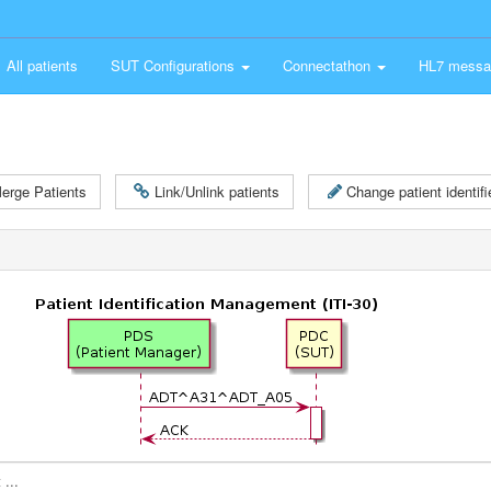
All patients
SUT Configurations
Connectathon
HL7 messa
erge Patients
Link/Unlink patients
Change patient identifie
...