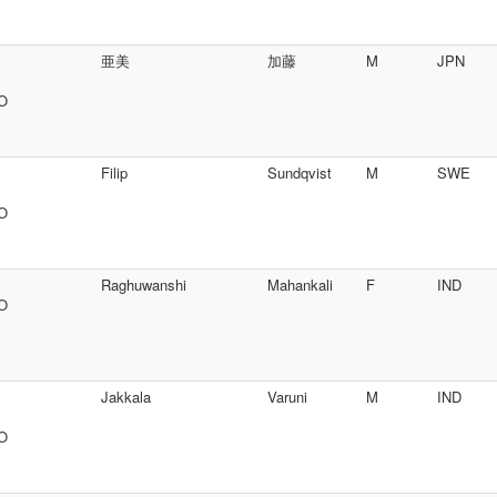
亜美
加藤
M
JPN
SO
Filip
Sundqvist
M
SWE
SO
Raghuwanshi
Mahankali
F
IND
SO
Jakkala
Varuni
M
IND
SO