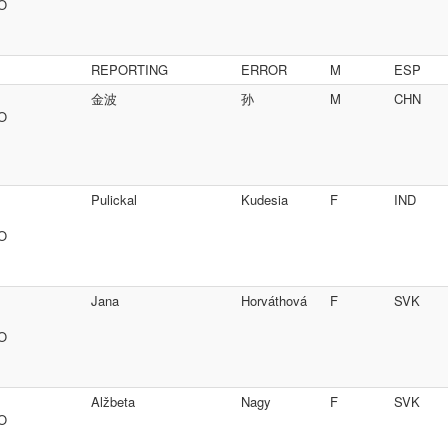
SO
REPORTING
ERROR
M
ESP
金波
孙
M
CHN
SO
Pulickal
Kudesia
F
IND
SO
Jana
Horváthová
F
SVK
SO
Alžbeta
Nagy
F
SVK
SO