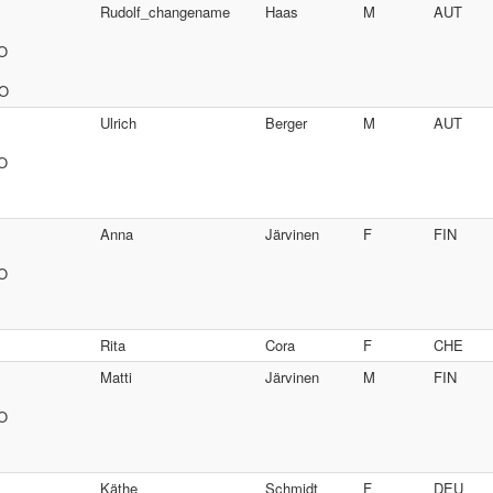
Rudolf_changename
Haas
M
AUT
SO
SO
Ulrich
Berger
M
AUT
SO
Anna
Järvinen
F
FIN
SO
Rita
Cora
F
CHE
Matti
Järvinen
M
FIN
SO
Käthe
Schmidt
F
DEU