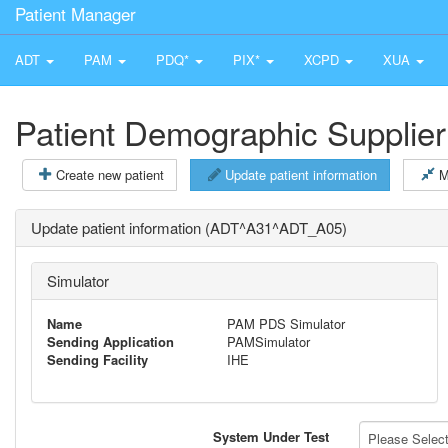
Patient Manager
ADT
PAM
PDQ*
PIX*
XCPD
XUA
Patient Demographic Supplier
Create new patient
Update patient information
M
Update patient information (ADT^A31^ADT_A05)
Simulator
Name
PAM PDS Simulator
Sending Application
PAMSimulator
Sending Facility
IHE
System Under Test
Please Select 