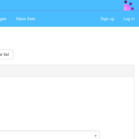
ges
Value Sets
Sign up
Log in
r list