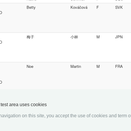
Betty
Kováčová
F
SVK
SO
梅子
小林
M
JPN
SO
Noe
Martin
M
FRA
SO
Blanche
Martin
F
FRA
y test area uses cookies
avigation on this site, you accept the use of cookies and term of
«««
«
1
2
3
4
5
6
7
8
9
10
»
»»