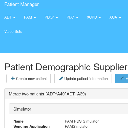
Patient Manager
ADT
PAM
PDQ*
PIX*
XCPD
XUA
Value Sets
Patient Demographic Supplier
Create new patient
Update patient information
M
Merge two patients (ADT^A40^ADT_A39)
Simulator
Name
PAM PDS Simulator
Sending Application
PAMSimulator