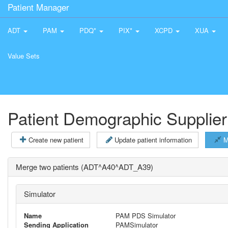
Patient Manager
ADT
PAM
PDQ*
PIX*
XCPD
XUA
Value Sets
Patient Demographic Supplier
Create new patient
Update patient information
M
Merge two patients (ADT^A40^ADT_A39)
Simulator
Name
PAM PDS Simulator
Sending Application
PAMSimulator