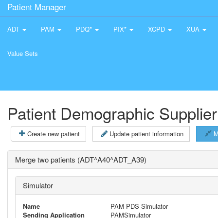
Patient Manager
ADT
PAM
PDQ*
PIX*
XCPD
XUA
Value Sets
Patient Demographic Supplier
Create new patient
Update patient information
M
Merge two patients (ADT^A40^ADT_A39)
Simulator
Name
PAM PDS Simulator
Sending Application
PAMSimulator