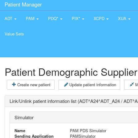
Patient Manager
ADT
PAM
PDQ*
PIX*
XCPD
XUA
Value Sets
Patient Demographic Supplier
Create new patient
Update patient information
M
Link/Unlink patient information list (ADT^A24^ADT_A24 / ADT
Simulator
Name
PAM PDS Simulator
Sending Application
PAMSimulator