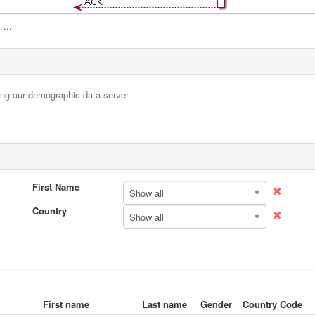
...
sing our demographic data server
First Name
Show all
Country
Show all
First name
Last name
Gender
Country Code