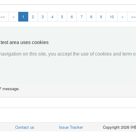
«««
«
1
2
3
4
5
6
7
8
9
10
»
»»
Patient Two
y test area uses cookies
avigation on this site, you accept the use of cookies and term of
L7 message.
Contact us
Issue Tracker
Copyright 2026 IHE