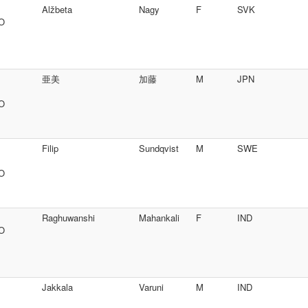
Alžbeta
Nagy
F
SVK
SO
亜美
加藤
M
JPN
SO
Filip
Sundqvist
M
SWE
SO
Raghuwanshi
Mahankali
F
IND
SO
Jakkala
Varuni
M
IND