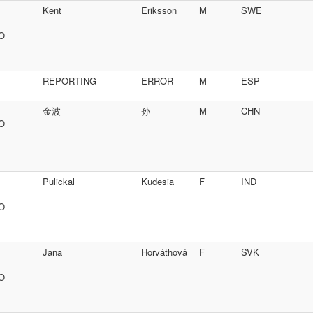
Kent
Eriksson
M
SWE
SO
REPORTING
ERROR
M
ESP
金波
孙
M
CHN
SO
Pulickal
Kudesia
F
IND
SO
Jana
Horváthová
F
SVK
SO