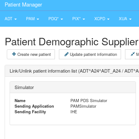
Patient Manager
ADT
PAM
PDQ*
PIX*
XCPD
XUA
Patient Demographic Supplier
Create new patient
Update patient information
M
Link/Unlink patient information list (ADT^A24^ADT_A24 / ADT
Simulator
Name
PAM PDS Simulator
Sending Application
PAMSimulator
Sending Facility
IHE