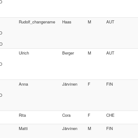
SO
Rudolf_changename
Haas
M
AUT
SO
SO
Ulrich
Berger
M
AUT
SO
Anna
Järvinen
F
FIN
SO
Rita
Cora
F
CHE
Matti
Järvinen
M
FIN