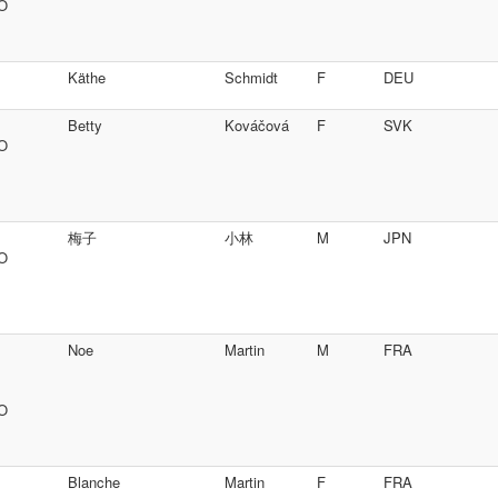
SO
Käthe
Schmidt
F
DEU
Betty
Kováčová
F
SVK
SO
梅子
小林
M
JPN
SO
Noe
Martin
M
FRA
SO
Blanche
Martin
F
FRA