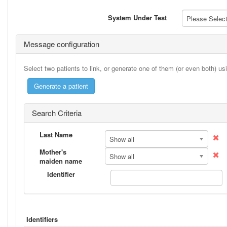
System Under Test
Please Select 
Message configuration
Select two patients to link, or generate one of them (or even both) u
Search Criteria
Last Name
Show all
Mother's
Show all
maiden name
Identifier
Identifiers