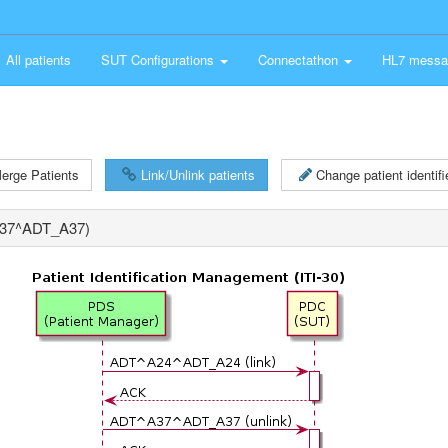
All patients
SUT Configurations
Connectathon
HL7 messa
erge Patients
Link/Unlink patients
Change patient identifie
^A37^ADT_A37)