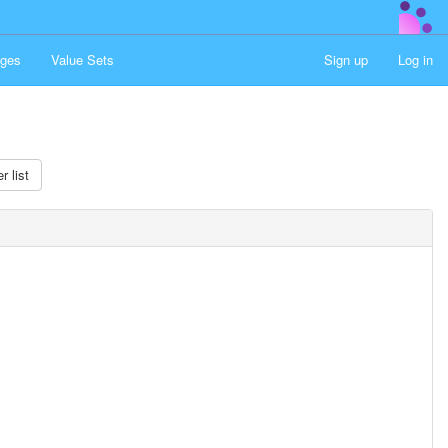
ges
Value Sets
Sign up
Log in
r list