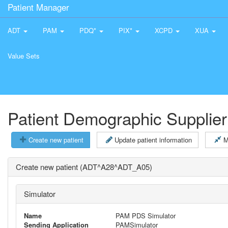
Patient Manager
ADT
PAM
PDQ*
PIX*
XCPD
XUA
Value Sets
Patient Demographic Supplier
Create new patient
Update patient information
M
Create new patient (ADT^A28^ADT_A05)
Simulator
Name
PAM PDS Simulator
Sending Application
PAMSimulator