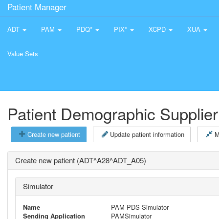
Patient Manager
ADT
PAM
PDQ*
PIX*
XCPD
XUA
Value Sets
Patient Demographic Supplier
Create new patient
Update patient information
M
Create new patient (ADT^A28^ADT_A05)
Simulator
Name
PAM PDS Simulator
Sending Application
PAMSimulator