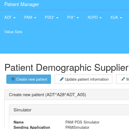
Patient Manager
ADT
PAM
PDQ*
PIX*
XCPD
XUA
Value Sets
Patient Demographic Supplier
Create new patient
Update patient information
M
Create new patient (ADT^A28^ADT_A05)
Simulator
Name
PAM PDS Simulator
Sending Application
PAMSimulator