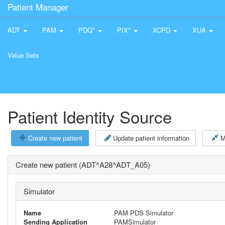
Patient Manager
ADT
PAM
PDQ*
PIX*
XCPD
XUA
Value Sets
Patient Identity Source
Create new patient
Update patient information
M
Create new patient (ADT^A28^ADT_A05)
Simulator
Name
PAM PDS Simulator
Sending Application
PAMSimulator