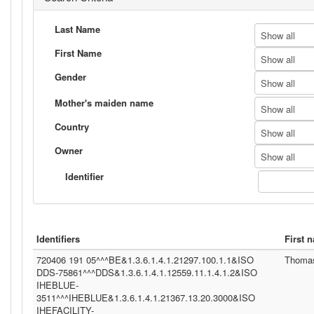
Last Name
Show all
First Name
Show all
Gender
Show all
Mother's maiden name
Show all
Country
Show all
Owner
Show all
Identifier
Identifiers
First 
720406 191 05^^^BE&1.3.6.1.4.1.21297.100.1.1&ISO
Thoma
DDS-75861^^^DDS&1.3.6.1.4.1.12559.11.1.4.1.2&ISO
IHEBLUE-
3511^^^IHEBLUE&1.3.6.1.4.1.21367.13.20.3000&ISO
IHEFACILITY-