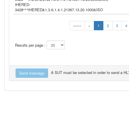
IHERED-
3428^^^IHERED&1.3.6.1.4.1.21367.13.20.1000&ISO
««««
«
1
2
3
4
Results per page :
A SUT must be selected in order to send a H