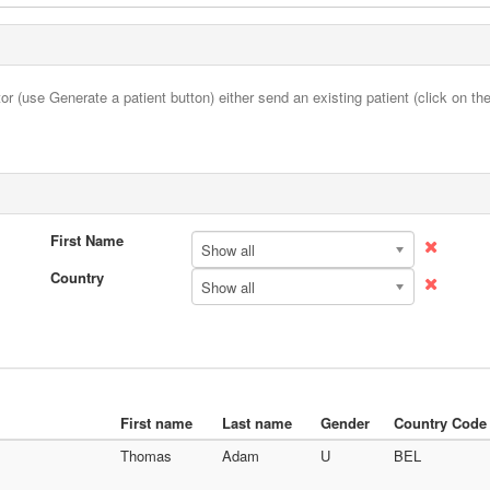
r (use Generate a patient button) either send an existing patient (click on th
First Name
Show all
Country
Show all
First name
Last name
Gender
Country Code
Thomas
Adam
U
BEL