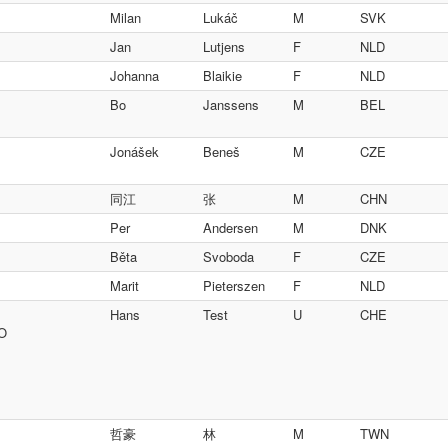
Milan
Lukáč
M
SVK
Jan
Lutjens
F
NLD
Johanna
Blaikie
F
NLD
Bo
Janssens
M
BEL
Jonášek
Beneš
M
CZE
同江
张
M
CHN
Per
Andersen
M
DNK
Běta
Svoboda
F
CZE
Marit
Pieterszen
F
NLD
Hans
Test
U
CHE
SO
哲豪
林
M
TWN