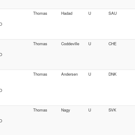
Thomas
Hadad
U
SAU
SO
Thomas
Coddeville
U
CHE
SO
Thomas
Andersen
U
DNK
SO
Thomas
Nagy
U
SVK
SO