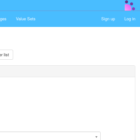
ges
Value Sets
Sign up
Log in
r list