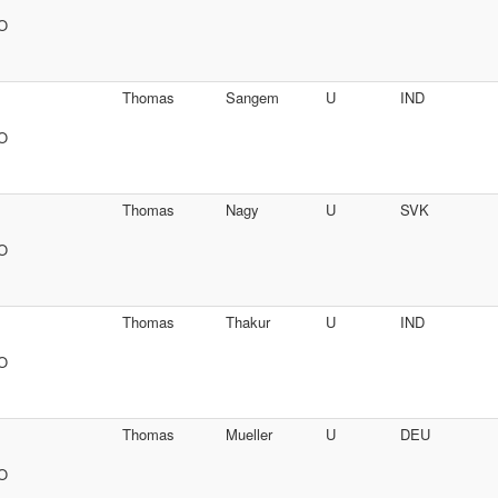
SO
Thomas
Sangem
U
IND
SO
Thomas
Nagy
U
SVK
SO
Thomas
Thakur
U
IND
SO
Thomas
Mueller
U
DEU
SO