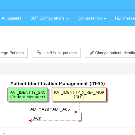
All patients
SUT Configurations
Connectathon
HL7 messa
erge Patients
Link/Unlink patients
Change patient identifie
...