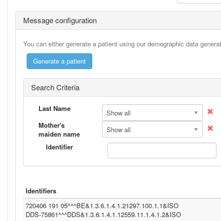
Message configuration
You can either generate a patient using our demographic data generato
Search Criteria
Last Name
Show all
Mother's
Show all
maiden name
Identifier
Identifiers
720406 191 05^^^BE&1.3.6.1.4.1.21297.100.1.1&ISO
DDS-75861^^^DDS&1.3.6.1.4.1.12559.11.1.4.1.2&ISO