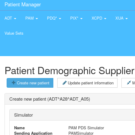
Patient Manager
ADT
PAM
PDQ*
PIX*
XCPD
XUA
Value Sets
Patient Demographic Supplier
Create new patient
Update patient information
M
Create new patient (ADT^A28^ADT_A05)
Simulator
Name
PAM PDS Simulator
Sending Application
PAMSimulator