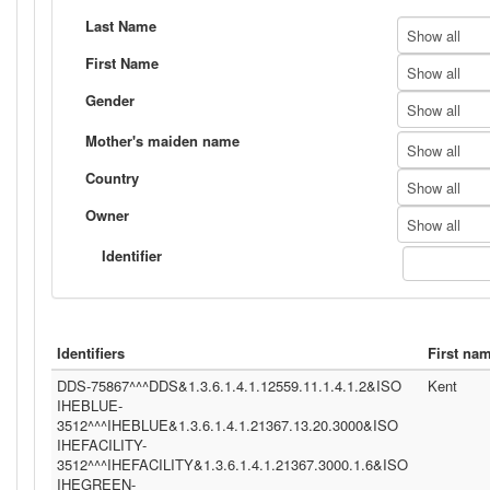
Last Name
Show all
First Name
Show all
Gender
Show all
Mother's maiden name
Show all
Country
Show all
Owner
Show all
Identifier
Identifiers
First na
DDS-75867^^^DDS&1.3.6.1.4.1.12559.11.1.4.1.2&ISO
Kent
IHEBLUE-
3512^^^IHEBLUE&1.3.6.1.4.1.21367.13.20.3000&ISO
IHEFACILITY-
3512^^^IHEFACILITY&1.3.6.1.4.1.21367.3000.1.6&ISO
IHEGREEN-