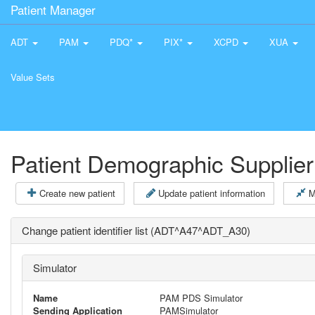
Patient Manager
ADT
PAM
PDQ*
PIX*
XCPD
XUA
Value Sets
Patient Demographic Supplier
Create new patient
Update patient information
M
Change patient identifier list (ADT^A47^ADT_A30)
Simulator
Name
PAM PDS Simulator
Sending Application
PAMSimulator