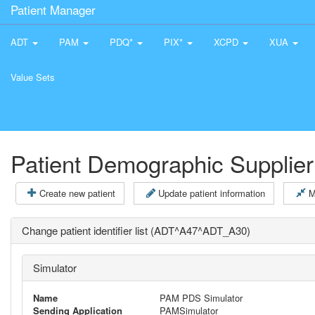
Patient Manager
ADT
PAM
PDQ*
PIX*
XCPD
XUA
Value Sets
Patient Demographic Supplier
Create new patient
Update patient information
M
Change patient identifier list (ADT^A47^ADT_A30)
Simulator
Name
PAM PDS Simulator
Sending Application
PAMSimulator