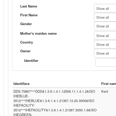
Last Name
Show all
First Name
Show all
Gender
Show all
Mother's maiden name
Show all
Country
Show all
Owner
Show all
Identifier
Identifiers
First na
DDS-75867^^^DDS&1.3.6.1.4.1.12559.11.1.4.1.2&ISO
Kent
IHEBLUE-
3512^^^IHEBLUE&1.3.6.1.4.1.21367.13.20.3000&ISO
IHEFACILITY-
3512^^^IHEFACILITY&1.3.6.1.4.1.21367.3000.1.6&ISO
IHEGREEN-