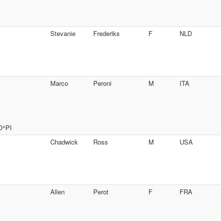
Stevanie
Frederiks
F
NLD
Marco
Peroni
M
ITA
O^PI
Chadwick
Ross
M
USA
Allen
Perot
F
FRA