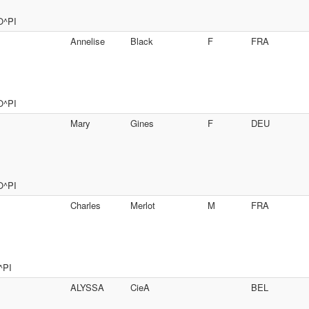
O^PI
Annelise
Black
F
FRA
O^PI
Mary
Gines
F
DEU
O^PI
Charles
Merlot
M
FRA
^PI
ALYSSA
CieA
BEL