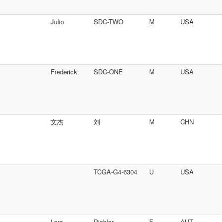
Julio
SDC-TWO
M
USA
Frederick
SDC-ONE
M
USA
文杰
刘
M
CHN
TCGA-G4-6304
U
USA
Lore
Pichler
F
AUT