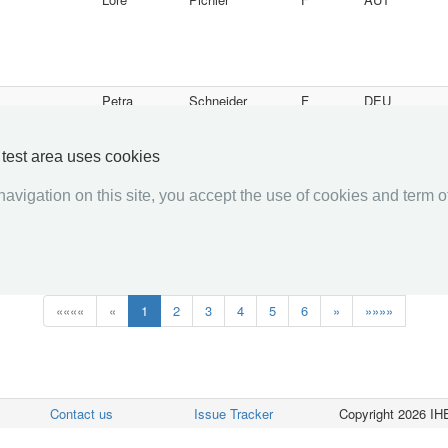
Petra
Schneider
F
DEU
y test area uses cookies
avigation on this site, you accept the use of cookies and term of
Robert
IRWF
M
USA
««««
«
1
2
3
4
5
6
»
»»»»
Contact us
Issue Tracker
Copyright 2026 IHE