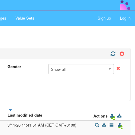
ges
Value Sets
Sign up
Log in
Gender
Show all
Last modified date
e
Actions
3/11/26 11:41:51 AM (CET GMT+0100)