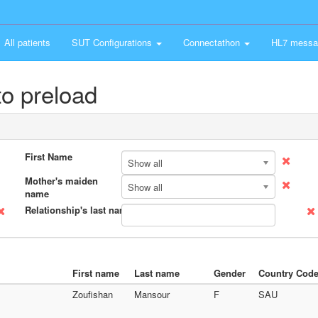
All patients
SUT Configurations
Connectathon
HL7 messa
o preload
First Name
Show all
Mother's maiden
Show all
name
Relationship's last name
First name
Last name
Gender
Country Cod
Zoufishan
Mansour
F
SAU