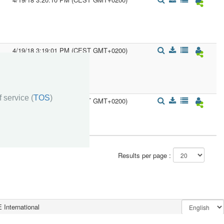
4/19/18 3:19:01 PM (CEST GMT+0200)
 service (
TOS
)
4/17/18 2:42:46 PM (CEST GMT+0200)
Results per page :
 International