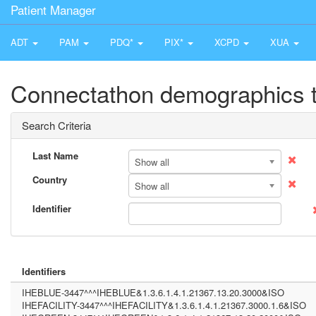
Patient Manager
ADT
PAM
PDQ*
PIX*
XCPD
XUA
Connectathon demographics t
Search Criteria
Last Name
Show all
Country
Show all
Identifier
Identifiers
IHEBLUE-3447^^^IHEBLUE&1.3.6.1.4.1.21367.13.20.3000&ISO
IHEFACILITY-3447^^^IHEFACILITY&1.3.6.1.4.1.21367.3000.1.6&ISO