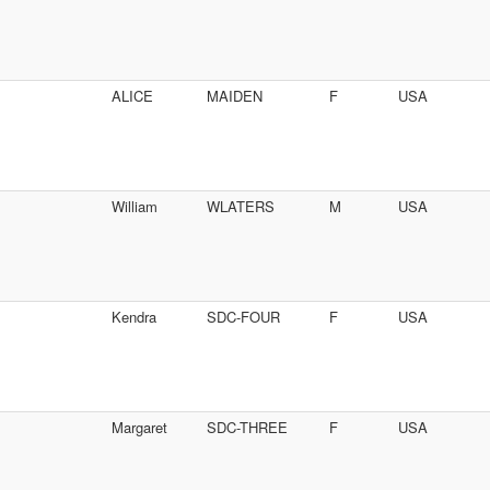
ALICE
MAIDEN
F
USA
William
WLATERS
M
USA
Kendra
SDC-FOUR
F
USA
Margaret
SDC-THREE
F
USA