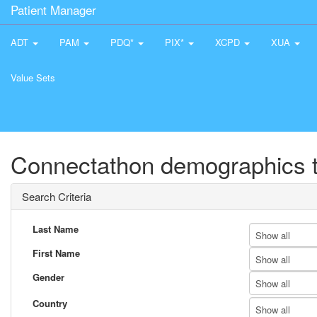
Patient Manager
ADT
PAM
PDQ*
PIX*
XCPD
XUA
Value Sets
Connectathon demographics t
Search Criteria
Last Name
Show all
First Name
Show all
Gender
Show all
Country
Show all