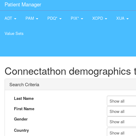
Patient Manager
ADT
PAM
PDQ*
PIX*
XCPD
XUA
Value Sets
Connectathon demographics t
Search Criteria
Last Name
Show all
First Name
Show all
Gender
Show all
Country
Show all