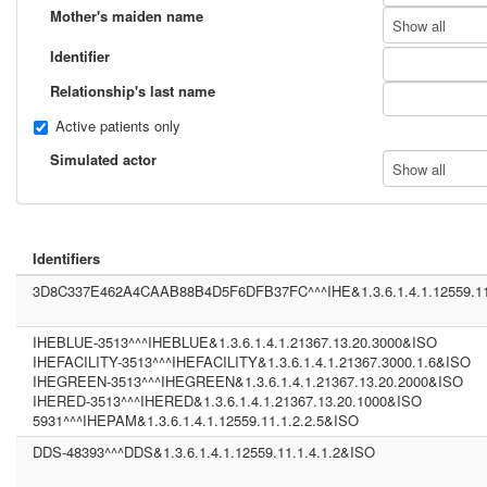
Mother's maiden name
Show all
Identifier
Relationship's last name
Active patients only
Simulated actor
Show all
Identifiers
3D8C337E462A4CAAB88B4D5F6DFB37FC^^^IHE&1.3.6.1.4.1.12559.11
IHEBLUE-3513^^^IHEBLUE&1.3.6.1.4.1.21367.13.20.3000&ISO
IHEFACILITY-3513^^^IHEFACILITY&1.3.6.1.4.1.21367.3000.1.6&ISO
IHEGREEN-3513^^^IHEGREEN&1.3.6.1.4.1.21367.13.20.2000&ISO
IHERED-3513^^^IHERED&1.3.6.1.4.1.21367.13.20.1000&ISO
5931^^^IHEPAM&1.3.6.1.4.1.12559.11.1.2.2.5&ISO
DDS-48393^^^DDS&1.3.6.1.4.1.12559.11.1.4.1.2&ISO