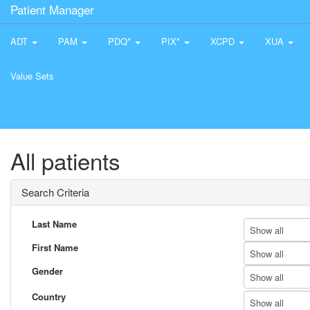
Patient Manager
ADT
PAM
PDQ*
PIX*
XCPD
XUA
Value Sets
All patients
Search Criteria
Last Name
Show all
First Name
Show all
Gender
Show all
Country
Show all