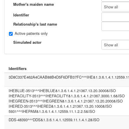
Mother's maiden name
Show all
Identifier
Relationship's last name
Active patients only
Simulated actor
Show all
Identifiers
3D8C337E462A4CAAB88B4D5F6DFB37FC^^^IHE&1.3.6.1.4.1.12559.11
IHEBLUE-3513^^^IHEBLUE&1.3.6.1.4.1.21367.13.20.3000&ISO
IHEFACILITY-3513^^^IHEFACILITY&1.3.6.1.4.1.21367.3000.1.6&ISO
IHEGREEN-3513^^^IHEGREEN&1.3.6.1.4.1.21367.13.20.2000&ISO
IHERED-3513^^^IHERED&1.3.6.1.4.1.21367.13.20.1000&ISO
5931^^^IHEPAM&1.3.6.1.4.1.12559.11.1.2.2.5&ISO
DDS-48393^^^DDS&1.3.6.1.4.1.12559.11.1.4.1.2&ISO