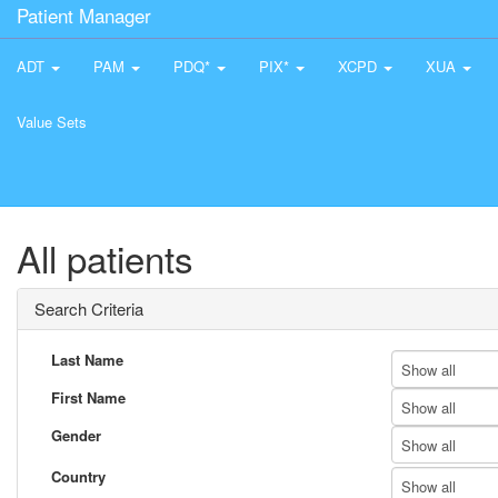
Patient Manager
ADT
PAM
PDQ*
PIX*
XCPD
XUA
Value Sets
All patients
Search Criteria
Last Name
Show all
First Name
Show all
Gender
Show all
Country
Show all