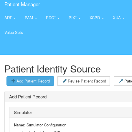
Patient Manager
ADT
PAM
PDQ*
PIX*
XCPD
XUA
Value Sets
Patient Identity Source
Add Patient Record
Revise Patient Record
Pati
Add Patient Record
Simulator
Name:
Simulator Configuration