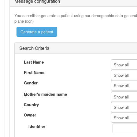
Message configuration
You can either generate a patient using our demographic data generato
plane icon)
Search Criteria
Last Name
Show all
First Name
Show all
Gender
Show all
Mother's maiden name
Show all
Country
Show all
Owner
Show all
Identifier