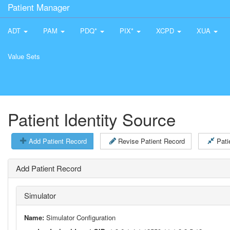
Patient Manager
ADT
PAM
PDQ*
PIX*
XCPD
XUA
Value Sets
Patient Identity Source
Add Patient Record
Revise Patient Record
Pati
Add Patient Record
Simulator
Name:
Simulator Configuration