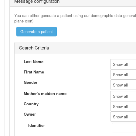
Message configuration
You can either generate a patient using our demographic data generato
plane icon)
Search Criteria
Last Name
Show all
First Name
Show all
Gender
Show all
Mother's maiden name
Show all
Country
Show all
Owner
Show all
Identifier