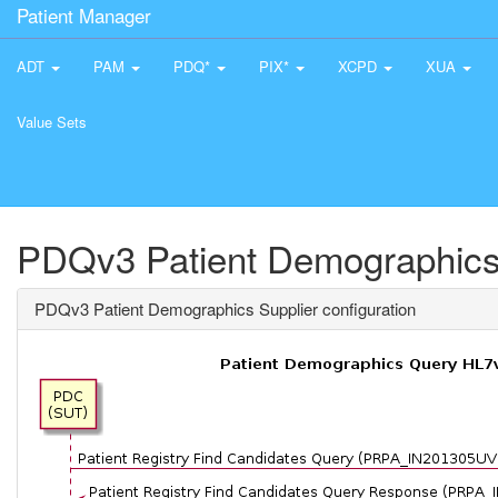
Patient Manager
ADT
PAM
PDQ*
PIX*
XCPD
XUA
Value Sets
PDQv3 Patient Demographics 
PDQv3 Patient Demographics Supplier configuration