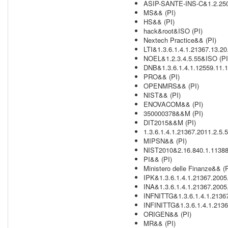
ASIP-SANTE-INS-C&1.2.250.
MS&& (PI)
HS&& (PI)
hack&root&ISO (PI)
Nextech Practice&& (PI)
LTI&1.3.6.1.4.1.21367.13.2
NOEL&1.2.3.4.5.55&ISO (PI
DNB&1.3.6.1.4.1.12559.11.1
PRO&& (PI)
OPENMRS&& (PI)
NIST&& (PI)
ENOVACOM&& (PI)
350000378&&M (PI)
DIT2015&&M (PI)
1.3.6.1.4.1.21367.2011.2.5.
MIPSN&& (PI)
NIST2010&2.16.840.1.113883
PI&& (PI)
Ministero delle Finanze&& (P
IPK&1.3.6.1.4.1.21367.2005
INA&1.3.6.1.4.1.21367.2005
INFNITTG&1.3.6.1.4.1.2136
INFINITTG&1.3.6.1.4.1.2136
ORIGEN&& (PI)
MR&& (PI)