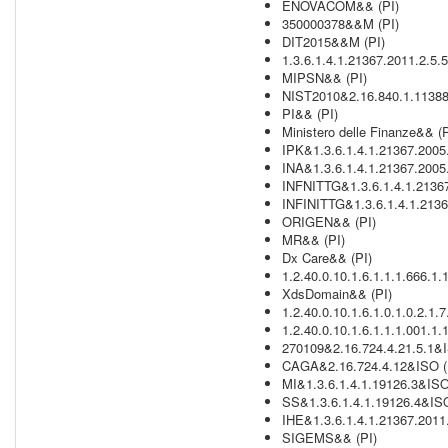
ENOVACOM&& (PI)
350000378&&M (PI)
DIT2015&&M (PI)
1.3.6.1.4.1.21367.2011.2.5.
MIPSN&& (PI)
NIST2010&2.16.840.1.113883
PI&& (PI)
Ministero delle Finanze&& (P
IPK&1.3.6.1.4.1.21367.2005
INA&1.3.6.1.4.1.21367.2005
INFNITTG&1.3.6.1.4.1.2136
INFINITTG&1.3.6.1.4.1.2136
ORIGEN&& (PI)
MR&& (PI)
Dx Care&& (PI)
1.2.40.0.10.1.6.1.1.1.666.1.
XdsDomain&& (PI)
1.2.40.0.10.1.6.1.0.1.0.2.1.
1.2.40.0.10.1.6.1.1.1.001.1.
270109&2.16.724.4.21.5.1&I
CAGA&2.16.724.4.12&ISO (
MI&1.3.6.1.4.1.19126.3&ISO
SS&1.3.6.1.4.1.19126.4&ISO
IHE&1.3.6.1.4.1.21367.2011
SIGEMS&& (PI)