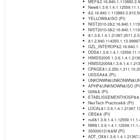
MEF&2.16.840.1.113883.2.9
New&1.3.6.1.4.1.12559.11.1
&2.16.840.1.113883.3.915.50
YELLOW&&ISO (PI)
NIST2010-2&2.16.840.1.11388
NIST2010-3&2.16.840.1.11388
&1.3.6.1.4.1.21367.2011.2.5.
&1.2.840.114350.1.13.99997.
GZL_INTEROP&2.16.840.1.1
DDS&1.3.6.1.4.1.12559.11.1
HIMSS2005 1.3.6.1.4.1.2136
HIMSS2005&1.3.6.1.4.1.213
CPAGE&1.2.250.1.211.10.20
USSSA&& (PI)
UNKONWN&UNKONWN&UNK
APHP&UNKNOWN&ISO (PI
026&& (PI)
ETABLISSEMENTHOSP&& (
NexTech Practice&& (PI)
LOCAL&1.3.6.1.4.1.21367.1
CBS&& (PI)
null&1.3.6.1.4.1.12559.11.1.
NW&1.3.6.1.4.1.12559.11.1.
350000121&&M (PI)
ADT_OX&1.3.6.1.4.1.21367.