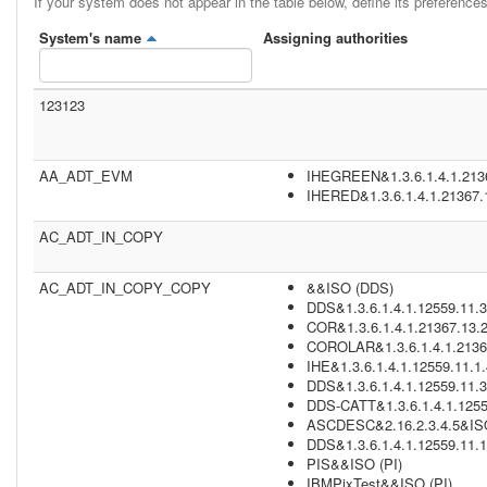
If your system does not appear in the table below, define its preferences
System's name
Assigning authorities
123123
AA_ADT_EVM
IHEGREEN&1.3.6.1.4.1.2136
IHERED&1.3.6.1.4.1.21367.
AC_ADT_IN_COPY
AC_ADT_IN_COPY_COPY
&&ISO (DDS)
DDS&1.3.6.1.4.1.12559.11.3
COR&1.3.6.1.4.1.21367.13.2
COROLAR&1.3.6.1.4.1.21367
IHE&1.3.6.1.4.1.12559.11.1.
DDS&1.3.6.1.4.1.12559.11.3
DDS-CATT&1.3.6.1.4.1.1255
ASCDESC&2.16.2.3.4.5&ISO
DDS&1.3.6.1.4.1.12559.11.1
PIS&&ISO (PI)
IBMPixTest&&ISO (PI)