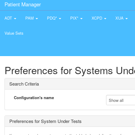
Patient Manager
ADT
PAM
PDQ*
PIX*
XCPD
XUA
Value Sets
Preferences for Systems Und
Search Criteria
Configuration's name
Show all
Preferences for System Under Tests