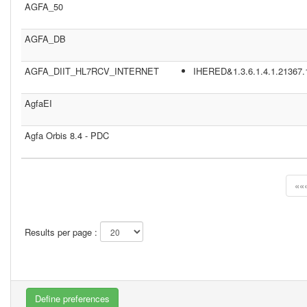
AGFA_50
AGFA_DB
AGFA_DIIT_HL7RCV_INTERNET
IHERED&1.3.6.1.4.1.21367.
AgfaEI
Agfa Orbis 8.4 - PDC
««
Results per page :