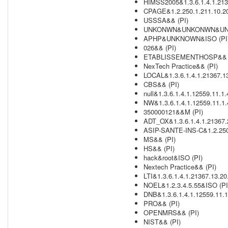
HIMSS2005&1.3.6.1.4.1.213
CPAGE&1.2.250.1.211.10.20
USSSA&& (PI)
UNKONWN&UNKONWN&UNK
APHP&UNKNOWN&ISO (PI
026&& (PI)
ETABLISSEMENTHOSP&& (
NexTech Practice&& (PI)
LOCAL&1.3.6.1.4.1.21367.1
CBS&& (PI)
null&1.3.6.1.4.1.12559.11.1.
NW&1.3.6.1.4.1.12559.11.1.
350000121&&M (PI)
ADT_OX&1.3.6.1.4.1.21367.
ASIP-SANTE-INS-C&1.2.250.
MS&& (PI)
HS&& (PI)
hack&root&ISO (PI)
Nextech Practice&& (PI)
LTI&1.3.6.1.4.1.21367.13.2
NOEL&1.2.3.4.5.55&ISO (PI
DNB&1.3.6.1.4.1.12559.11.1
PRO&& (PI)
OPENMRS&& (PI)
NIST&& (PI)